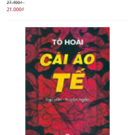
27.400₫
21.000₫