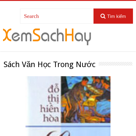
Tìm kiếm
Sách Văn Học Trong Nước