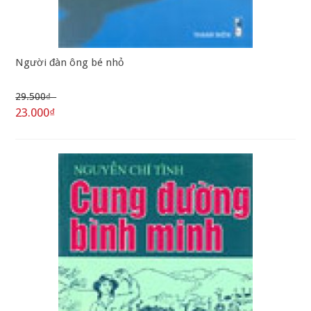
Người đàn ông bé nhỏ
29.500₫
23.000₫