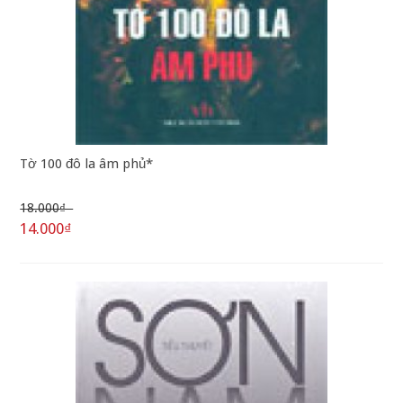
Tờ 100 đô la âm phủ*
18.000₫
14.000₫