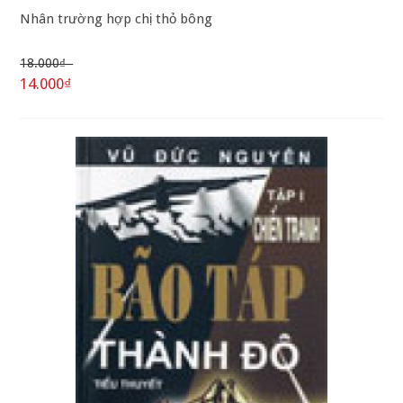
Nhân trường hợp chị thỏ bông
18.000₫
14.000₫