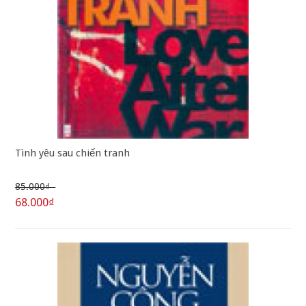
Tình yêu sau chiến tranh
85.000₫
68.000₫