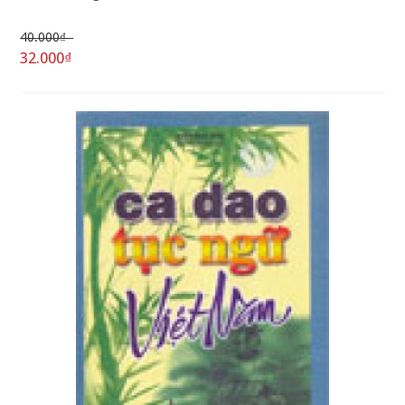
40.000₫
32.000₫