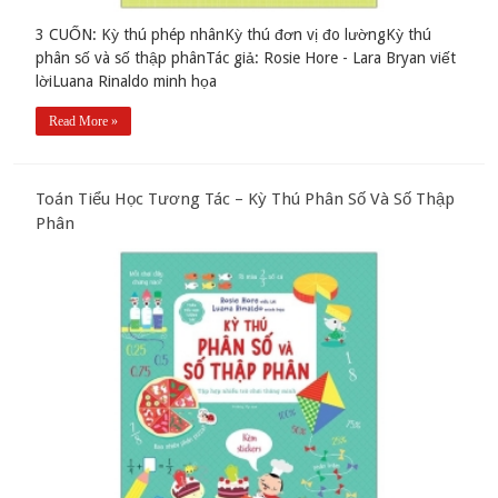
3 CUỐN: Kỳ thú phép nhânKỳ thú đơn vị đo lườngKỳ thú
phân số và số thập phânTác giả: Rosie Hore - Lara Bryan viết
lờiLuana Rinaldo minh họa
Read More »
Toán Tiểu Học Tương Tác – Kỳ Thú Phân Số Và Số Thập
Phân