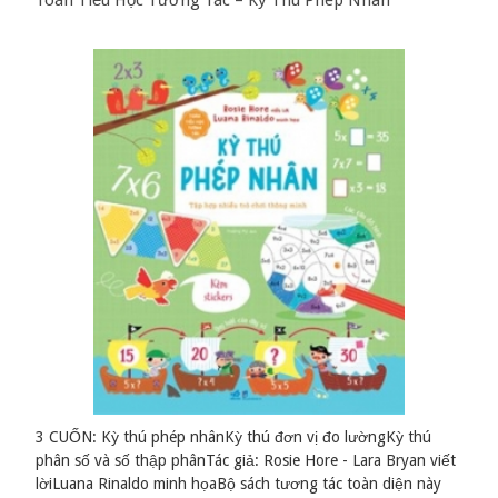
Toán Tiểu Học Tương Tác – Kỳ Thú Phép Nhân
3 CUỐN: Kỳ thú phép nhânKỳ thú đơn vị đo lườngKỳ thú
phân số và số thập phânTác giả: Rosie Hore - Lara Bryan viết
lờiLuana Rinaldo minh họaBộ sách tương tác toàn diện này