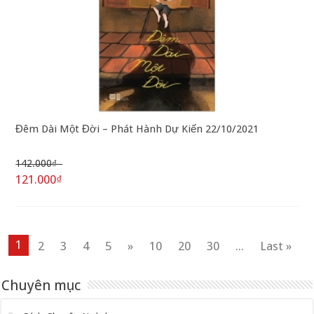
Đêm Dài Một Đời – Phát Hành Dự Kiến 22/10/2021
142.000₫
121.000₫
1
2
3
4
5
»
10
20
30
...
Last »
Chuyên mục