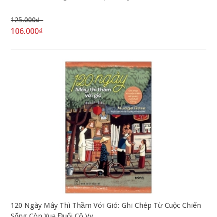
125.000₫
106.000₫
120 Ngày Mây Thì Thầm Với Gió: Ghi Chép Từ Cuộc Chiến
Sống Còn Xua Đuổi Cô Vy