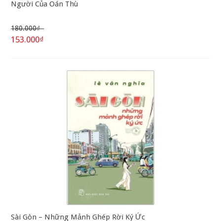
Người Của Oán Thù
180.000₫
153.000₫
Sài Gòn – Những Mảnh Ghép Rời Ký Ức