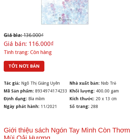
Giá bìa:
136.000₫
Giá bán:
116.000₫
Tình trạng:
Còn hàng
TỚI NƠI BÁN
Tác giả:
Ngô Thị Giáng Uyên
Nhà xuất bản:
Nxb Trẻ
Mã Sản phẩm:
8934974174233
Khối lượng:
400.00 gam
Định dạng:
Bìa mềm
Kích thước:
20 x 13 cm
Ngày phát hành:
11/2021
Số trang:
288
Giới thiệu sách Ngón Tay Mình Còn Thơm
Mùi Oải Hương