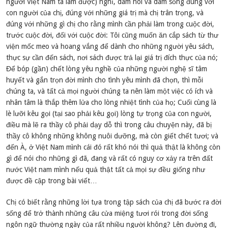
người Việt Nam ta làm được) nghĩ, dám nói và dám sống đúng với
con người của chị, đúng với những giá trị mà chị trân trọng, và
đúng với những gì chị cho rằng mình cần phải làm trong cuộc đời,
trước cuộc đời, đối với cuộc đời: Tôi cũng muốn ăn cắp sách từ thư
viện mốc meo và hoang vắng để dành cho những người yêu sách,
thực sự cần đến sách, nơi sách được trả lại giá trị đích thực của nó;
Để bóp (gần) chết lòng yêu nghề của những người nghệ sĩ tâm
huyết và gắn trọn đời mình cho tình yêu mình đã chọn, thì mỗi
chúng ta, và tất cả mọi người chúng ta nên làm một việc có ích và
nhân tâm là thắp thêm lửa cho lòng nhiệt tình của họ; Cuối cùng là
lè lưỡi kêu gọi (tại sao phải kêu gọi) lòng tự trọng của con người,
điều mà lẽ ra thầy cô phải dạy dỗ thì trong câu chuyện này, đã bị
thầy cô không những không nuôi dưỡng, mà còn giết chết tươi; và
đến À, ở Việt Nam mình cái đó rất khó nói thì quả thật là không còn
gì để nói cho những gì đã, đang và rất có nguy cơ xảy ra trên đất
nước Việt nam mình nếu quả thật tất cả mọi sự đều giống như
được đề cập trong bài viết…
Chị có biết rằng những lời tựa trong tập sách của chị đã bước ra đời
sống để trở thành những câu cửa miệng tươi rói trong đời sống
ngôn ngữ thường ngày của rất nhiều người không? Lên đường đi,