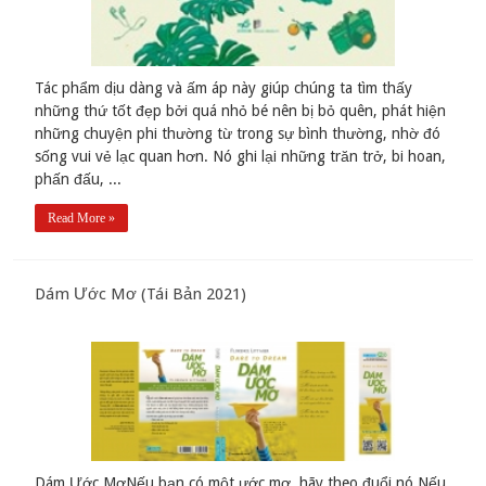
Tác phẩm dịu dàng và ấm áp này giúp chúng ta tìm thấy
những thứ tốt đẹp bởi quá nhỏ bé nên bị bỏ quên, phát hiện
những chuyện phi thường từ trong sự bình thường, nhờ đó
sống vui vẻ lạc quan hơn. Nó ghi lại những trăn trở, bi hoan,
phấn đấu, ...
Read More »
Dám Ước Mơ (Tái Bản 2021)
Dám Ước MơNếu bạn có một ước mơ, hãy theo đuổi nó.Nếu