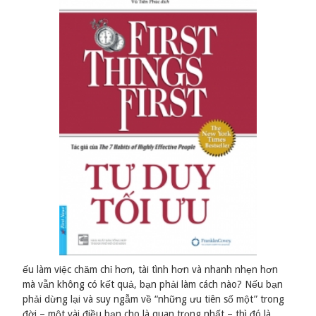
ếu làm việc chăm chỉ hơn, tài tình hơn và nhanh nhẹn hơn
mà vẫn không có kết quả, bạn phải làm cách nào? Nếu bạn
phải dừng lại và suy ngẫm về “những ưu tiên số một” trong
đời – một vài điều bạn cho là quan trọng nhất – thì đó là