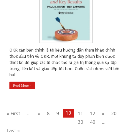
OKR căn bản chính là tài liệu hướng dẫn tham khảo chính
thức đầu tiên về OKR, một khung tư duy phản biện được
thiết kế để giúp các tổ chức tạo ra giá trị thông qua sự tập
trung, liên kết và giao tiếp tốt hơn. Cuốn sách được viết bởi
hai ...
Read More »
10
« First
...
«
8
9
11
12
»
20
30
40
...
Last »