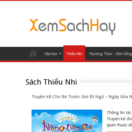
Văn học
Thiếu Nhi
Thường Thức – Đời Sống
Sách Thiếu Nhi
Truyện Kể Cho Bé Trước Giờ Đi Ngủ – Ngày Xửa 
Thông tin tác 
Truyện kể ch
quen thuộc đã