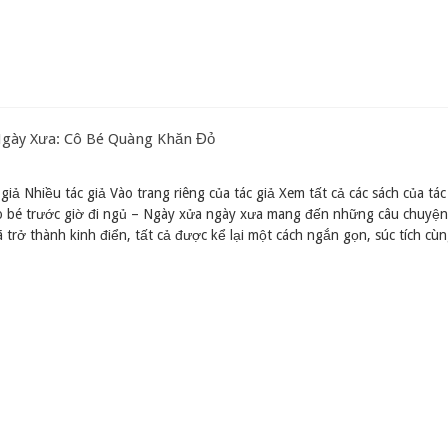
Ngày Xưa: Cô Bé Quàng Khăn Đỏ
giả Nhiều tác giả Vào trang riêng của tác giả Xem tất cả các sách của tác
o bé trước giờ đi ngủ – Ngày xửa ngày xưa mang đến những câu chuyện 
 trở thành kinh điển, tất cả được kể lại một cách ngắn gọn, súc tích cù