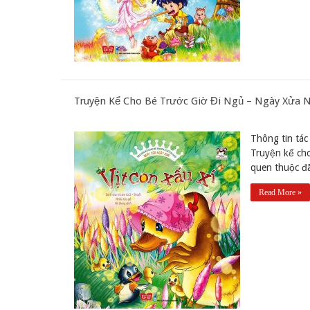
Truyện Kể Cho Bé Trước Giờ Đi Ngủ – Ngày Xửa Ng
Thông tin tác 
Truyện kể ch
quen thuộc đã
Read More »