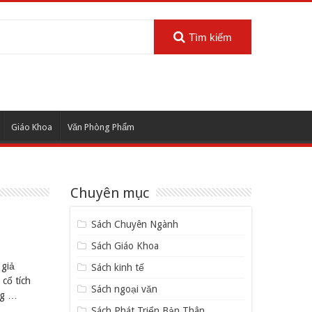
Tìm kiếm
Giáo Khoa
Văn Phòng Phẩm
Chuyên mục
Sách Chuyên Ngành
Sách Giáo Khoa
 giả
Sách kinh tế
cổ tích
Sách ngoại văn
ng …
Sách Phát Triển Bản Thân