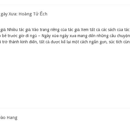
Ngày Xưa: Hoàng Tử Ếch
giả Nhiều tác giả Vào trang riêng của tác giả Xem tất cả các sách của tác
o bé trước giờ đi ngủ – Ngày xửa ngày xưa mang đến những câu chuyện 
 trở thành kinh điển, tất cả được kể lại một cách ngắn gọn, súc tích cù
Đào Hang