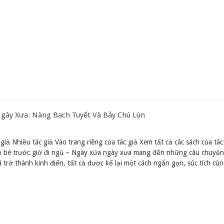
Ngày Xưa: Nàng Bạch Tuyết Và Bảy Chú Lùn
giả Nhiều tác giả Vào trang riêng của tác giả Xem tất cả các sách của tác
o bé trước giờ đi ngủ – Ngày xửa ngày xưa mang đến những câu chuyện 
 trở thành kinh điển, tất cả được kể lại một cách ngắn gọn, súc tích cù