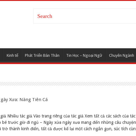
Kinh tế
Phát Triển Bản Thân
Tin Học – Ngoại Ngữ
Chuyên Ngành
Ngày Xưa: Nàng Tiên Cá
giả Nhiều tác giả Vào trang riêng của tác giả Xem tất cả các sách của tác
o bé trước giờ đi ngủ – Ngày xửa ngày xưa mang đến những câu chuyện 
 trở thành kinh điển, tất cả được kể lại một cách ngắn gọn, súc tích cù