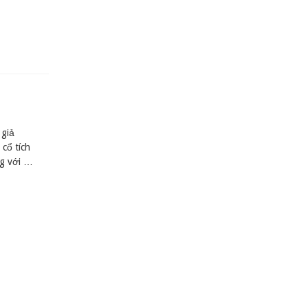
 giả
cổ tích
ng với …