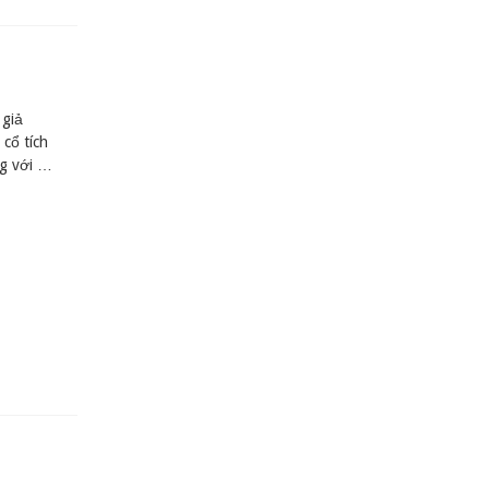
 giả
cổ tích
ng với …