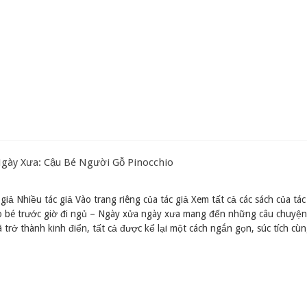
Ngày Xưa: Cậu Bé Người Gỗ Pinocchio
giả Nhiều tác giả Vào trang riêng của tác giả Xem tất cả các sách của tác
o bé trước giờ đi ngủ – Ngày xửa ngày xưa mang đến những câu chuyện 
 trở thành kinh điển, tất cả được kể lại một cách ngắn gọn, súc tích cù