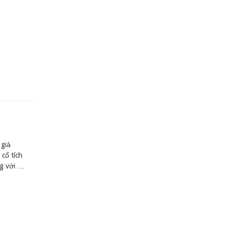
 giả
cổ tích
ng với …