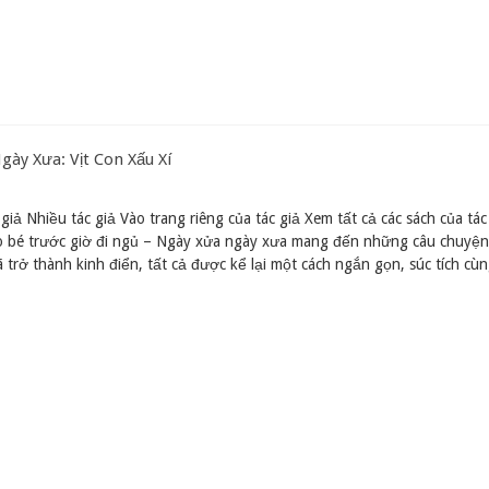
ày Xưa: Vịt Con Xấu Xí
giả Nhiều tác giả Vào trang riêng của tác giả Xem tất cả các sách của tác
o bé trước giờ đi ngủ – Ngày xửa ngày xưa mang đến những câu chuyện 
 trở thành kinh điển, tất cả được kể lại một cách ngắn gọn, súc tích cù