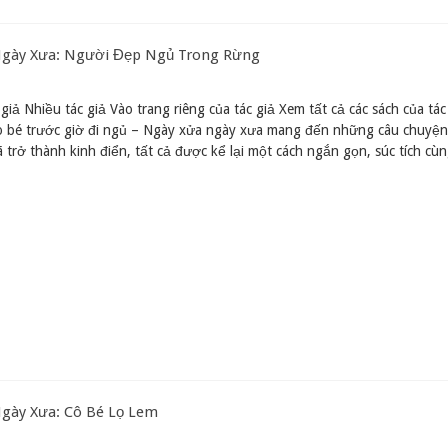
 Ngày Xưa: Người Đẹp Ngủ Trong Rừng
giả Nhiều tác giả Vào trang riêng của tác giả Xem tất cả các sách của tác
o bé trước giờ đi ngủ – Ngày xửa ngày xưa mang đến những câu chuyện 
 trở thành kinh điển, tất cả được kể lại một cách ngắn gọn, súc tích cù
Ngày Xưa: Cô Bé Lọ Lem