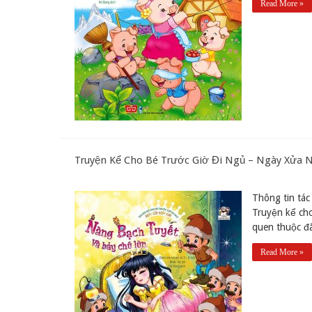
Read More »
Truyện Kể Cho Bé Trước Giờ Đi Ngủ – Ngày Xửa 
Thông tin tác 
Truyện kể ch
quen thuộc đã
Read More »