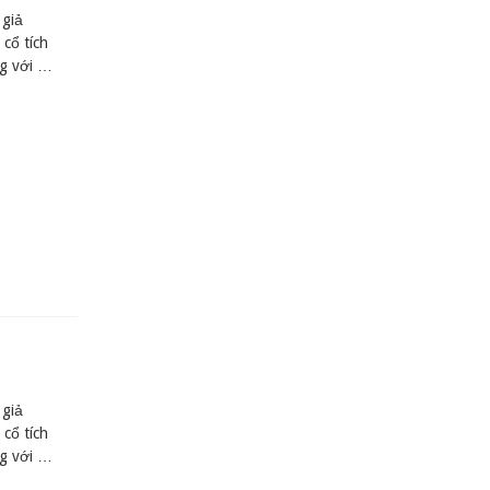
 giả
cổ tích
ng với …
 giả
cổ tích
ng với …