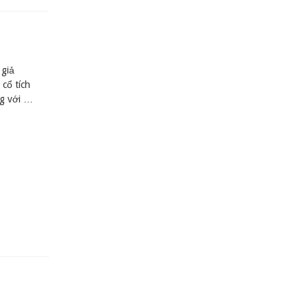
 giả
cổ tích
ng với …