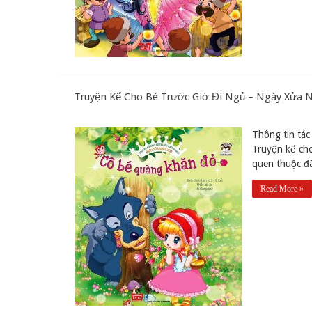
Truyện Kể Cho Bé Trước Giờ Đi Ngủ – Ngày Xửa 
Thông tin tác 
Truyện kể ch
quen thuộc đã
Read More »