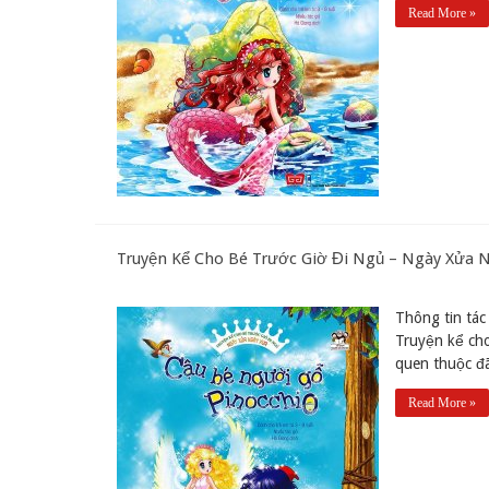
Read More »
Truyện Kể Cho Bé Trước Giờ Đi Ngủ – Ngày Xửa 
Thông tin tác 
Truyện kể ch
quen thuộc đã
Read More »