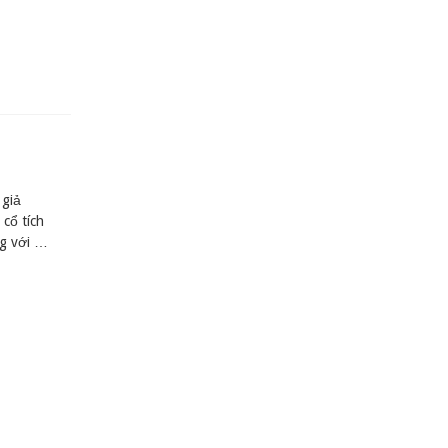
 giả
cổ tích
ng với …