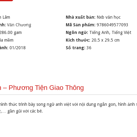
m Lâm
Nhà xuất bản:
Nxb văn học
nh:
Văn Chương
Mã Sản phẩm:
9786049577093
286.00 gam
Ngôn ngữ:
Tiếng Anh, Tiếng Việt
ìa mềm
Kích thước:
20.5 x 29.5 cm
ành:
01/2018
Số trang:
36
nh – Phương Tiện Giao Thông
ình thức trình bày song ngữ anh việt với nội dung ngắn gon, hình ảnh 
y,… gần gũi với các bé.