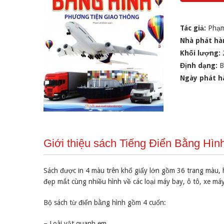
Tác giả:
Phạ
Nhà phát hà
Khối lượng:
Định dạng:
B
Ngày phát h
Giới thiệu sách Tiếng Điển Bằng Hì
Sách được in 4 màu trên khổ giấy lớn gồm 36 trang màu, h
đẹp mắt cùng nhiều hình về các loại máy bay, ô tô, xe má
Bộ sách từ điển bằng hình gồm 4 cuốn:
– Loài vật quanh em