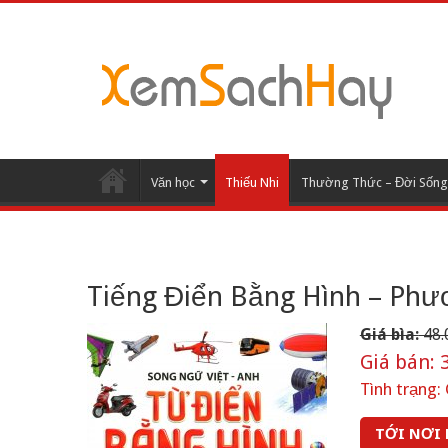
Văn học
Thiếu Nhi
Thường Thức – Đời Sống
Tiếng Điển Bằng Hình – Phư
Giá bìa:
48.
Giá bán:
3
Tình trạng:
TỚI NƠI