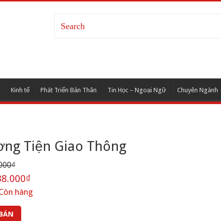
Kinh tế
Phát Triển Bản Thân
Tin Học – Ngoại Ngữ
Chuyên Ngành
ơng Tiện Giao Thông
000₫
8.000₫
Còn hàng
 BÁN