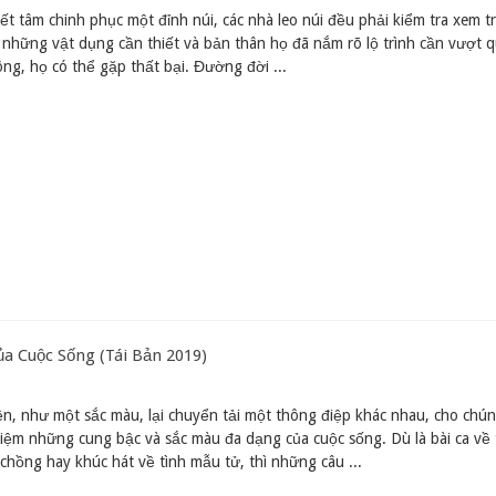
ết tâm chinh phục một đỉnh núi, các nhà leo núi đều phải kiểm tra xem t
 những vật dụng cần thiết và bản thân họ đã nắm rõ lộ trình cần vượt 
ng, họ có thể gặp thất bại. Đường đời ...
a Cuộc Sống (Tái Bản 2019)
n, như một sắc màu, lại chuyển tải một thông điệp khác nhau, cho chún
iệm những cung bậc và sắc màu đa dạng của cuộc sống. Dù là bài ca về 
 chồng hay khúc hát về tình mẫu tử, thì những câu ...