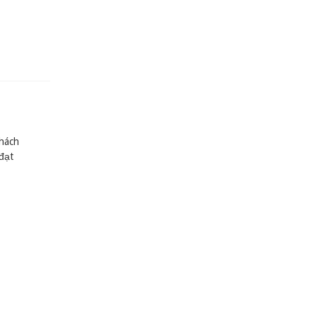
thách
đạt