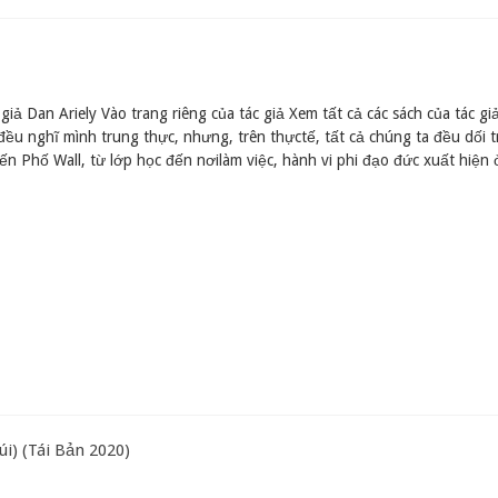
 giả Dan Ariely Vào trang riêng của tác giả Xem tất cả các sách của tác g
đều nghĩ mình trung thực, nhưng, trên thựctế, tất cả chúng ta đều dối t
n Phố Wall, từ lớp học đến nơilàm việc, hành vi phi đạo đức xuất hiện
i) (Tái Bản 2020)