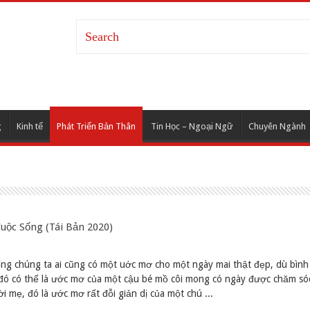
g
Kinh tế
Phát Triển Bản Thân
Tin Học – Ngoại Ngữ
Chuyên Ngành
ộc Sống (Tái Bản 2020)
ng chúng ta ai cũng có một uớc mơ cho một ngày mai thật đẹp, dù bình 
 đó có thể là ước mơ của một cậu bé mồ côi mong có ngày được chăm só
i mẹ, đó là ước mơ rất đỗi giản dị của một chú ...