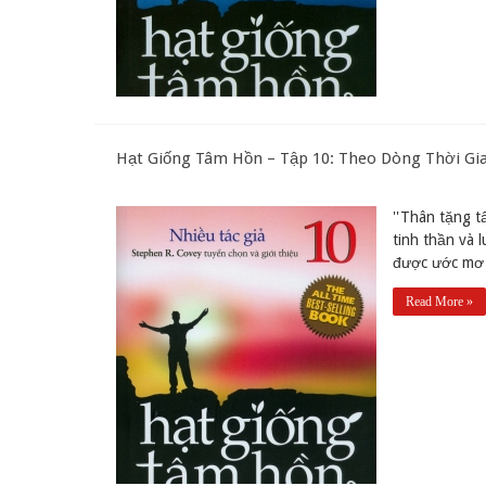
Hạt Giống Tâm Hồn – Tập 10: Theo Dòng Thời Gia
''Thân tặng t
tinh thần và 
được ước mơ c
Read More »