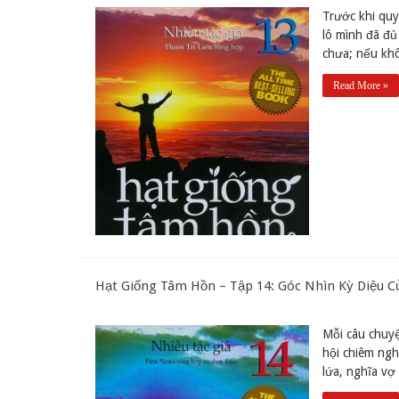
Trước khi quy
lô mình đã đủ
chưa; nếu khô
Read More »
Hạt Giống Tâm Hồn – Tập 14: Góc Nhìn Kỳ Diệu Củ
Mỗi câu chuyệ
hội chiêm ngh
lứa, nghĩa vợ