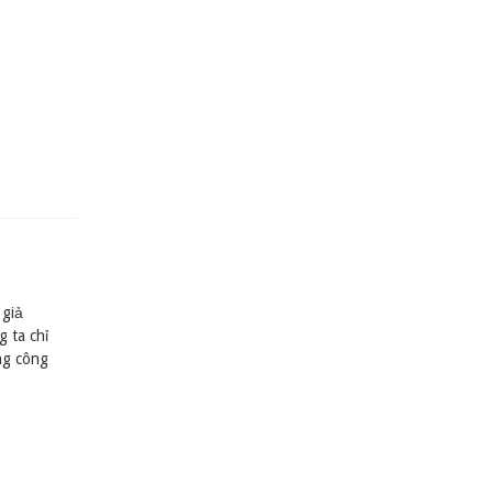
 giả
 ta chỉ
ng công