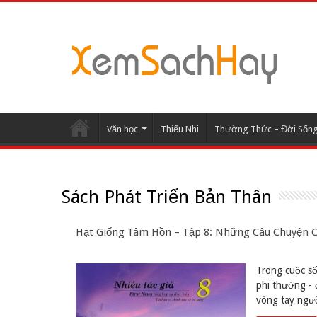
Văn học
Thiếu Nhi
Thường Thức – Đời Sốn
Sách Phát Triển Bản Thân
Hạt Giống Tâm Hồn – Tập 8: Những Câu Chuyện Cu
Trong cuộc số
phi thường -
vòng tay ngườ