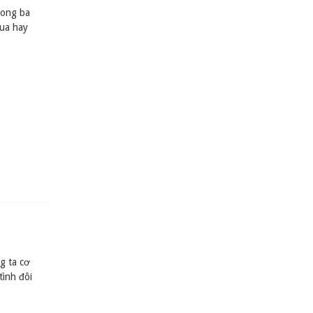
rong ba
qua hay
g ta cơ
tình đôi