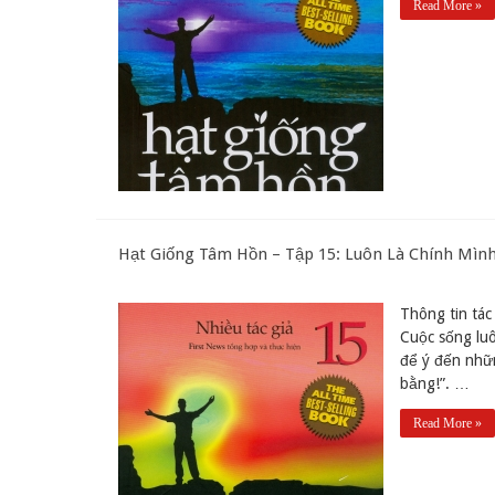
Read More »
Hạt Giống Tâm Hồn – Tập 15: Luôn Là Chính Mình
Thông tin tác 
Cuộc sống luô
để ý đến nhữn
bằng!”. …
Read More »