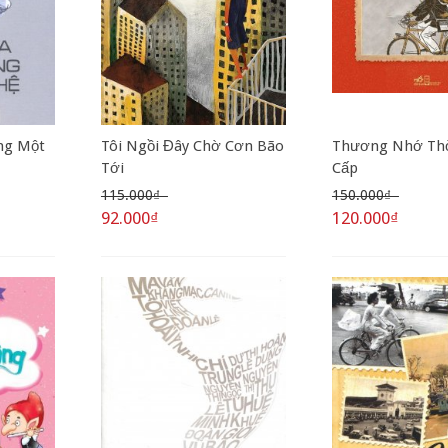
ng Một
Tôi Ngồi Đây Chờ Cơn Bão
Thương Nhớ Th
Tới
Cấp
115.000₫
150.000₫
92.000₫
120.000₫