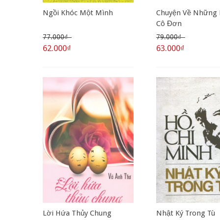
Ngồi Khóc Một Mình
Chuyện Về Những
Cô Đơn
77.000₫
79.000₫
62.000₫
63.000₫
Lời Hứa Thủy Chung
Nhật Ký Trong Tù