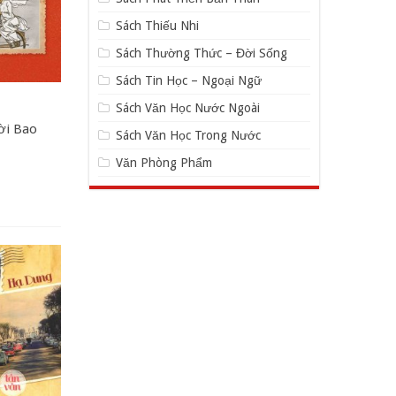
Sách Thiếu Nhi
Sách Thường Thức – Đời Sống
Sách Tin Học – Ngoại Ngữ
Sách Văn Học Nước Ngoài
ời Bao
Sách Văn Học Trong Nước
Văn Phòng Phẩm