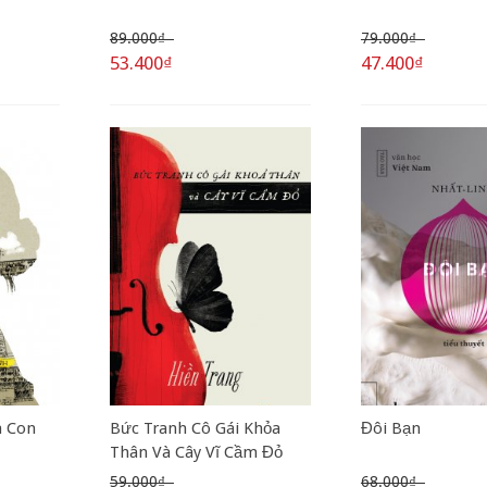
89.000₫
79.000₫
53.400₫
47.400₫
a Con
Bức Tranh Cô Gái Khỏa
Đôi Bạn
Thân Và Cây Vĩ Cầm Đỏ
59.000₫
68.000₫