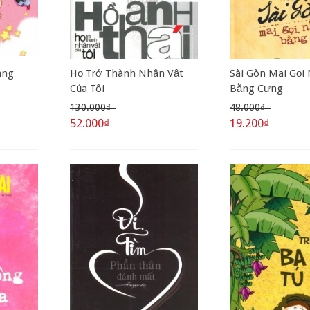
àng
Họ Trở Thành Nhân Vật
Sài Gòn Mai Gọi
Của Tôi
Bằng Cưng
130.000₫
48.000₫
52.000₫
19.200₫