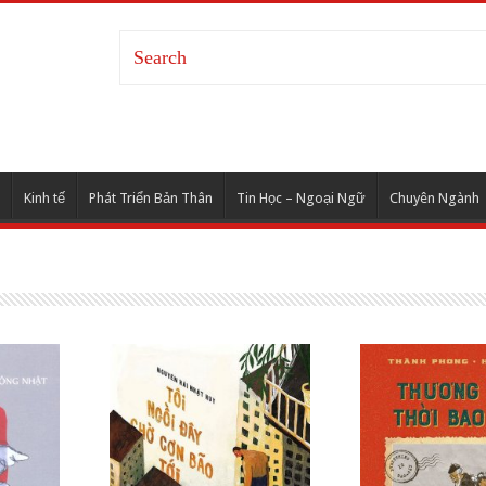
Kinh tế
Phát Triển Bản Thân
Tin Học – Ngoại Ngữ
Chuyên Ngành