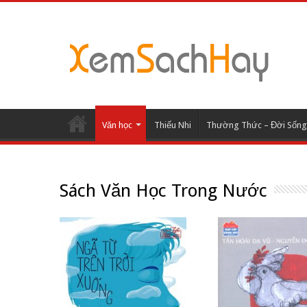
Văn học
Thiếu Nhi
Thường Thức – Đời Sống
Sách Văn Học Trong Nước