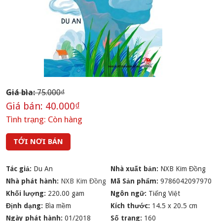
Giá bìa:
75.000₫
Giá bán:
40.000₫
Tình trạng:
Còn hàng
TỚI NƠI BÁN
Tác giả:
Du An
Nhà xuất bản:
NXB Kim Đồng
Nhà phát hành:
NXB Kim Đồng
Mã Sản phẩm:
9786042097970
Khối lượng:
220.00 gam
Ngôn ngữ:
Tiếng Việt
Định dạng:
Bìa mềm
Kích thước:
14.5 x 20.5 cm
Ngày phát hành:
01/2018
Số trang:
160