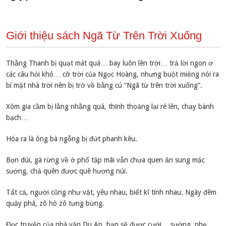
Giới thiệu sách Ngã Từ Trên Trời Xuống
Thằng Thanh bị quạt mát quá… bay luôn lên trời… trả lời ngon ơ
các câu hỏi khó… cỡ trời của Ngọc Hoàng, nhưng buột miệng nói ra
bí mật nhà trời nên bị trở về bằng cú “Ngã từ trên trời xuống”.
Xóm gia cầm bị lằng nhằng quá, thỉnh thoảng lại ré lên, chạy bành
bạch…
Hóa ra là ông bà ngỗng bị đứt phanh kêu.
Bọn dúi, gà rừng về ở phố tập mãi vẫn chưa quen ăn sung mặc
sướng, chả quên được quê hương núi.
Tất cả, người cũng như vật, yêu nhau, biết kĩ tính nhau. Ngày đêm
quậy phá, zô hò zô tưng bừng.
Đọc truyện của nhà văn Du An, bạn sẽ được cười… sướng, nhẹ