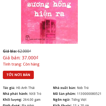
Giá bìa:
62.000₫
Giá bán:
37.000₫
Tình trạng:
Còn hàng
TỚI NƠI BÁN
Tác giả:
Hồ Anh Thái
Nhà xuất bản:
Nxb Trẻ
Nhà phát hành:
NXB Trẻ
Mã Sản phẩm:
1130000080521
Khối lượng:
264.00 gam
Ngôn ngữ:
Tiếng Việt
Định dạng:
Bìa mềm
Kích thước:
13 x 20 cm