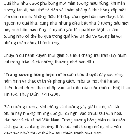
Quá khứ như được phủ bằng một màn sương màu hồng, khi màn
sương tan đi, hậu thế sẽ đến và khám phá quá khứ bằng cặp mắt
của chính mình. Những điều tốt đẹp của ngày hôm nay được bắt
nguồn từ quá khứ, cũng như những điều bất như ý tưởng đâu mới
nảy sinh hôm nay cũng có nguồn gốc từ quá khứ. Một sai lầm
tưởng như có thể bỏ qua trong quá khứ đã dội về tương lai với
những chấn động khôn lường.
Chuyến du hành xuyên thời gian của một chàng trai tràn đầy niềm
vui trong trẻo và cả những thương nhớ ban đầu…
”Trong sương hồng hiện ra”
là cuốn tiểu thuyết đầy sức sống,
hóm hỉnh và chắc chắn về phong cách, miêu tả một thế hệ sau
chiến tranh được thâm nhập vào cái bí ẩn của cuộc chiến.- Nhật báo
Tin tức, Thụy Điển, 7-11-2007
Giàu tưởng tượng, sinh động và thường gây giật mình, các tác
phẩm này hướng những độc giả cả nghĩ vào chiều sâu văn hóa,
văn học và cả xã hội Việt Nam. Trong sương hồng hiện ra là cuốn
sách giá trị và đáng thưởng thức của một trong những nhà văn
xuất sắc nhất thuộc thế hệ sau chiến tranh Việt Nam.