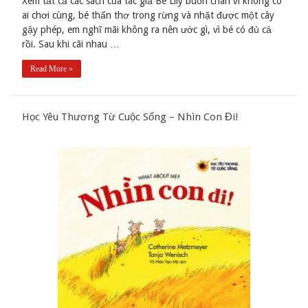
Xem tất cả các sách của tác giả Bé Lily buồn chán vì không có
ai chơi cùng, bé thẩn thơ trong rừng và nhặt được một cây
gậy phép, em nghĩ mãi không ra nên ước gì, vì bé có đủ cả
rồi. Sau khi cãi nhau …
Read More »
Học Yêu Thương Từ Cuộc Sống – Nhìn Con Đi!