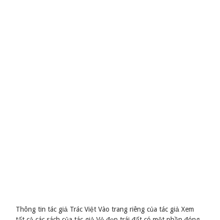
Thông tin tác giả Trác Việt Vào trang riêng của tác giả Xem
tất cả các sách của tác giả Vẻ đẹp trái đất có một phần đóng