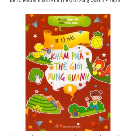
Bé Tô Màu & Khám Phá Thế Giới Xung Quanh – Tập 8