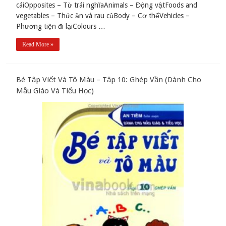
cáiOpposites – Từ trái nghĩaAnimals – Động vậtFoods and
vegetables – Thức ăn và rau củBody – Cơ thểVehicles –
Phương tiện đi lạiColours …
Read More »
Bé Tập Viết Và Tô Màu – Tập 10: Ghép Vần (Dành Cho
Mẫu Giáo Và Tiểu Học)