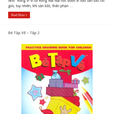
Nhỏ “Rồng Vi Vi và Rồng Nại Nại học được kỉ xảo săn bắt rất
giỏi, tuy nhiên, khi săn bắt, thân phận …
Read More »
Bé Tập Vẽ – Tập 2