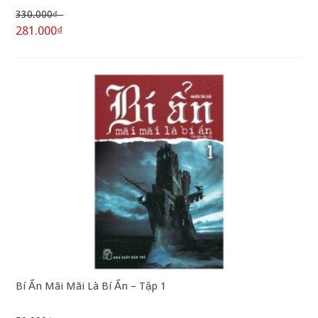
330.000₫
281.000₫
Bí Ẩn Mãi Mãi Là Bí Ẩn – Tập 1