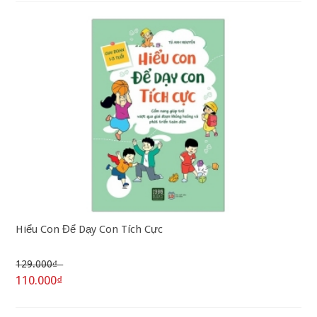
Hiểu Con Để Dạy Con Tích Cực
129.000₫
110.000₫