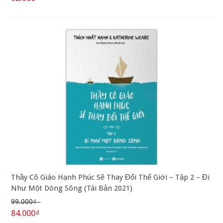
Thầy Cô Giáo Hạnh Phúc Sẽ Thay Đổi Thế Giới – Tập 2 – Đi
Như Một Dòng Sông (Tái Bản 2021)
99.000₫
84.000₫