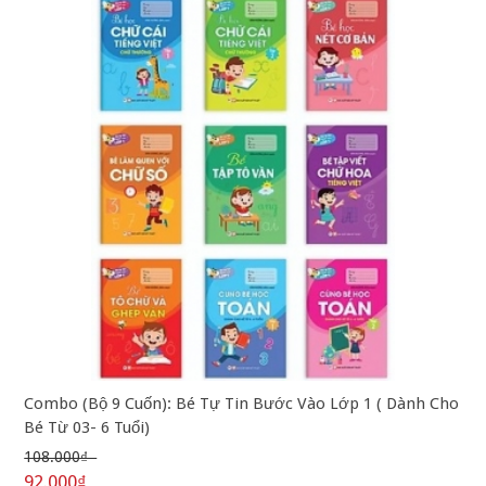
Combo (Bộ 9 Cuốn): Bé Tự Tin Bước Vào Lớp 1 ( Dành Cho
Bé Từ 03- 6 Tuổi)
108.000₫
92.000₫