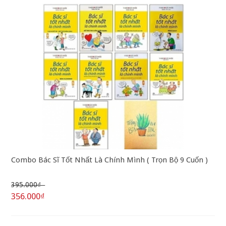
Combo Bác Sĩ Tốt Nhất Là Chính Mình ( Trọn Bộ 9 Cuốn )
395.000₫
356.000₫