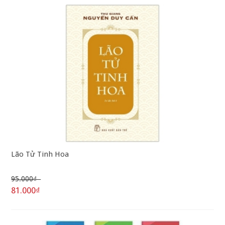
Lão Tử Tinh Hoa
95.000₫
81.000₫