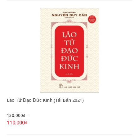
Lão Tử Đạo Đức Kinh (Tái Bản 2021)
130.000₫
110.000₫