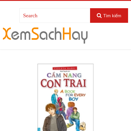
Tìm kiếm