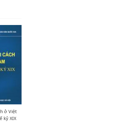
h ở Việt
ế kỷ XIX