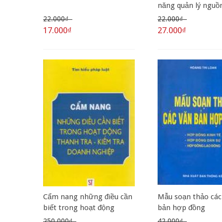
năng quản lý nguồ
lực (Bộ sách quản t
22.000₫
22.000₫
nguồn nhân lực)
17.000₫
27.000₫
Cẩm nang những điều cần
Mẫu soạn thảo các
biết trong hoạt động
bản hợp đồng
thanh tra – kiểm tra
250.000₫
42.000₫