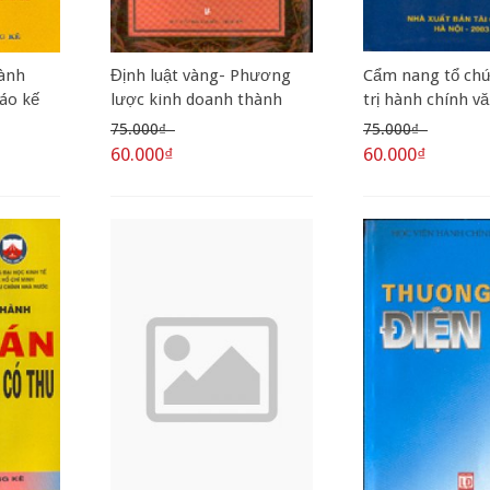
ành
Định luật vàng- Phương
Cẩm nang tổ chứ
áo kế
lược kinh doanh thành
trị hành chính v
tài
công của Carnegie
75.000₫
75.000₫
60.000₫
60.000₫