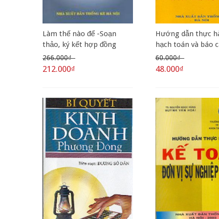
Làm thế nào để -Soạn
Hướng dẫn thực h
thảo, ký kết hợp đồng
hạch toán và báo c
đúng pháp luật -Phòng
toán ngân sách và 
266.000₫
60.000₫
tránh rủi ro khi ký kết,
chính xã phường
212.000₫
48.000₫
thực hiện hợp đồng -Mẫu
hợp đồng dân s