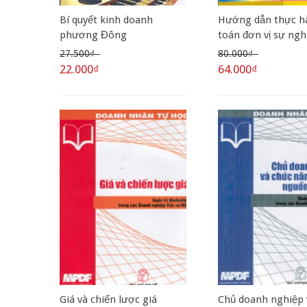
Bí quyết kinh doanh
Hướng dẫn thực h
phương Đông
toán đơn vị sự ngh
thu
27.500₫
80.000₫
22.000₫
64.000₫
Giá và chiến lược giá
Chủ doanh nghiệp 