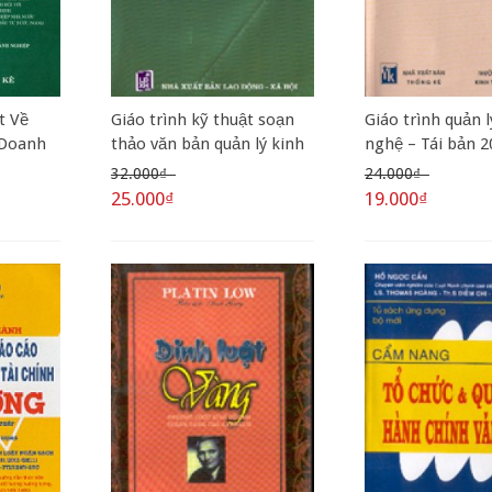
t Về
Giáo trình kỹ thuật soạn
Giáo trình quản 
 Doanh
thảo văn bản quản lý kinh
nghệ – Tái bản 2
tế và quản trị doanh
32.000₫
24.000₫
nghiệp
25.000₫
19.000₫