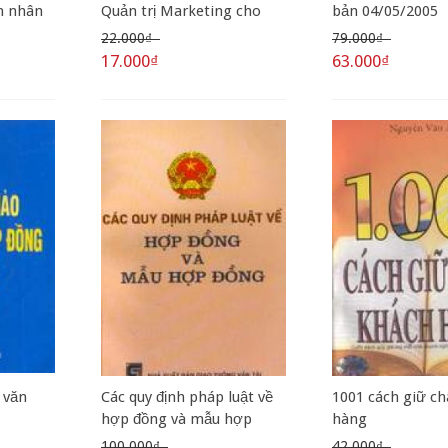
n nhân
Quản trị Marketing cho
bản 04/05/2005
rị
các doanh nghiệp vừa và
22.000₫
79.000₫
nhỏ
17.000₫
63.000₫
 văn
Các quy định pháp luật về
1001 cách giữ c
hợp đồng và mẫu hợp
hàng
đồng
100.000₫
42.000₫