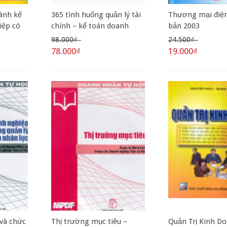
ành kế
365 tình huống quản lý tài
Thương mại điện
iệp có
chính – kế toán doanh
bản 2003
nghiệp
98.000₫
24.500₫
78.000₫
19.000₫
và chức
Thị trường mục tiêu –
Quản Trị Kinh Do