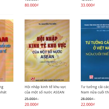
80.000₫
33.000₫
ng
Hội nhập kinh tế khu vực
Tư tưởng cải các
phát
của một số nước ASEAN
Nam nửa cuối th
25.000₫
28.000₫
20.000₫
22.000₫