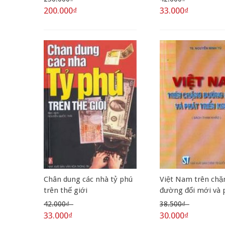
doanh
200.000₫
33.000₫
Chân dung các nhà tỷ phú
Việt Nam trên chặ
trên thế giới
đường đổi mới và 
triển kinh tế
42.000₫
38.500₫
33.000₫
30.000₫