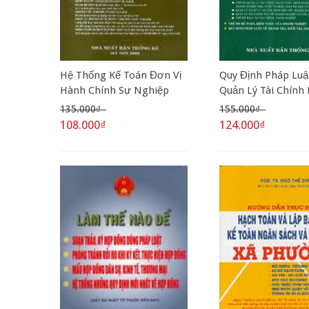
Hệ Thống Kế Toán Đơn Vị
Quy Định Pháp Luậ
Hành Chính Sự Nghiệp
Quản Lý Tài Chính
Theo Mục Lục Ngân Sách
Nghiệp
135.000₫
155.000₫
Mới
108.000₫
124.000₫