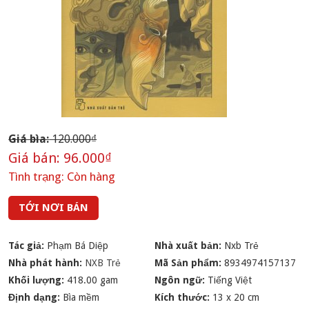
Giá bìa:
120.000₫
Giá bán:
96.000₫
Tình trạng:
Còn hàng
TỚI NƠI BÁN
Tác giả:
Phạm Bá Diệp
Nhà xuất bản:
Nxb Trẻ
Nhà phát hành:
NXB Trẻ
Mã Sản phẩm:
8934974157137
Khối lượng:
418.00 gam
Ngôn ngữ:
Tiếng Việt
Định dạng:
Bìa mềm
Kích thước:
13 x 20 cm