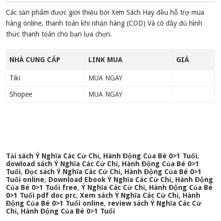
Các sản phẩm được giới thiệu bởi Xem Sách Hay đều hỗ trợ mua
hàng online, thanh toán khi nhận hàng (COD) Và có đầy đủ hình
thức thanh toán cho bạn lựa chọn.
NHÀ CUNG CẤP
LINK MUA
GIÁ
Tiki
MUA NGAY
Shopee
MUA NGAY
Tải sách Ý Nghĩa Các Cử Chỉ, Hành Động Của Bé 0>1 Tuổi
,
dowload sách Ý Nghĩa Các Cử Chỉ, Hành Động Của Bé 0>1
Tuổi
,
Đọc sách Ý Nghĩa Các Cử Chỉ, Hành Động Của Bé 0>1
Tuổi online
,
Download Ebook Ý Nghĩa Các Cử Chỉ, Hành Động
Của Bé 0>1 Tuổi free
,
Ý Nghĩa Các Cử Chỉ, Hành Động Của Bé
0>1 Tuổi pdf doc prc
,
Xem sách Ý Nghĩa Các Cử Chỉ, Hành
Động Của Bé 0>1 Tuổi online
,
review sách Ý Nghĩa Các Cử
Chỉ, Hành Động Của Bé 0>1 Tuổi