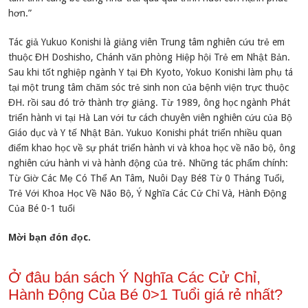
hơn.”
Tác giả Yukuo Konishi là giảng viên Trung tâm nghiên cứu trẻ em
thuộc ĐH Doshisho, Chánh văn phòng Hiệp hội Trẻ em Nhật Bản.
Sau khi tốt nghiệp ngành Y tại Đh Kyoto, Yokuo Konishi làm phụ tá
tại một trung tâm chăm sóc trẻ sinh non của bệnh viện trực thuộc
ĐH. rồi sau đó trở thành trợ giảng. Từ 1989, ông học ngành Phát
triển hành vi tại Hà Lan với tư cách chuyên viên nghiên cứu của Bộ
Giáo dục và Y tế Nhật Bản. Yukuo Konishi phát triển nhiều quan
điểm khao học về sự phát triển hành vi và khoa học về não bộ, ông
nghiên cứu hành vi và hành động của trẻ. Những tác phẩm chính:
Từ Giờ Các Mẹ Có Thể An Tâm, Nuôi Dạy Bé8 Từ 0 Tháng Tuổi,
Trẻ Với Khoa Học Về Não Bộ, Ý Nghĩa Các Cử Chỉ Và, Hành Động
Của Bé 0-1 tuổi
Mời bạn đón đọc.
Ở đâu bán sách Ý Nghĩa Các Cử Chỉ,
Hành Động Của Bé 0>1 Tuổi giá rẻ nhất?