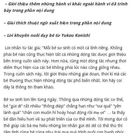
– Giới thiệu thêm những hành vi khác ngoài hành vi đã trình
bày trong phần nội dung
– Giải thích thuật ngữ xuất hiện trong phần nội dung
– Lời khuyên nuôi dạy bé từ Yukou Konishi
Lời nhắn từ tác giả: “Mỗi bé sơ sinh có một cá tính riêng. Không
phải bé nào cũng thực hiện tất cả những động tác được giới thiệu
bên trong cuốn sách này. Hơn nữa, cùng một động tác nhưng thời
điểm thực hiện của các bé không phải lúc nào cũng giống nhau.
Trong cuốn sách này, tôi giới thiệu những giai đoạn, thời kì mà các
bé thường thực hiện những động tác phổ biến nhất. Xin hãy coi
đây là thông tin tham khảo.
Bé sơ sinh lớn lên từng ngày. Thông qua những động tác cơ thể,
bé “gửi đi” rất nhiều “thông điệp” chẳng hạn như “vui quá” “yên
lành quá” “chân con muốn hí hoáy hoạt động rồi mẹ ơi” … ta thấy
bé dần hiểu hơn về sự phát triển của cơ thể mình. Tôi mong đợi có
thể giúp các bà mẹ hiểu những lời nhắn gửi đó để có thể thủ thỉ
tâm tình cùng bé cũng như trải qua quá trình nuôi con hạnh phúc