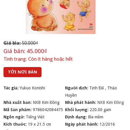
Giá bìa:
50.000₫
Giá bán:
45.000₫
Tình trạng:
Còn ít hàng hoặc hết
TỚI NƠI BÁN
Tác giả:
Yukuo Konishi
Người dịch:
Tịnh Đế
,
Thảo
Huyền
Nhà xuất bản:
NXB Kim Đồng
Nhà phát hành:
NXB Kim Đồng
Mã Sản phẩm:
9786042084475
Khối lượng:
220.00 gam
Ngôn ngữ:
Tiếng Việt
Định dạng:
Bìa mềm
Kích thước:
19 x 21.5 cm
Ngày phát hành:
12/2016