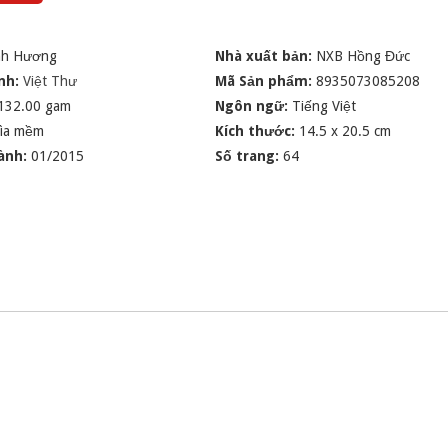
nh Hương
Nhà xuất bản:
NXB Hồng Đức
nh:
Việt Thư
Mã Sản phẩm:
8935073085208
132.00 gam
Ngôn ngữ:
Tiếng Việt
ìa mềm
Kích thước:
14.5 x 20.5 cm
ành:
01/2015
Số trang:
64