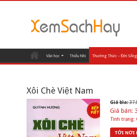
Văn học
Thiếu Nhi
Thường Thức – Đời Sống
Xôi Chè Việt Nam
Giá bìa:
37.
Giá bán:
3
Tình trạng:
TỚI NƠI