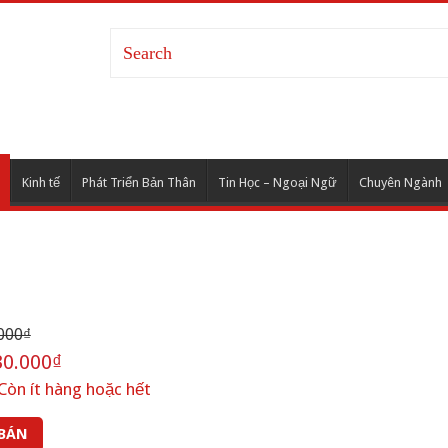
Kinh tế
Phát Triển Bản Thân
Tin Học – Ngoại Ngữ
Chuyên Ngành
000₫
0.000₫
Còn ít hàng hoặc hết
 BÁN