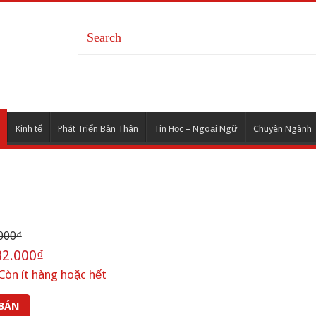
Kinh tế
Phát Triển Bản Thân
Tin Học – Ngoại Ngữ
Chuyên Ngành
000₫
2.000₫
Còn ít hàng hoặc hết
 BÁN