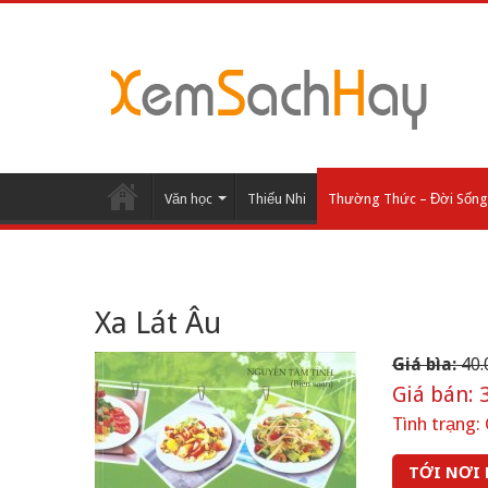
Văn học
Thiếu Nhi
Thường Thức – Đời Sống
Xa Lát Âu
Giá bìa:
40.
Giá bán:
3
Tình trạng:
TỚI NƠI