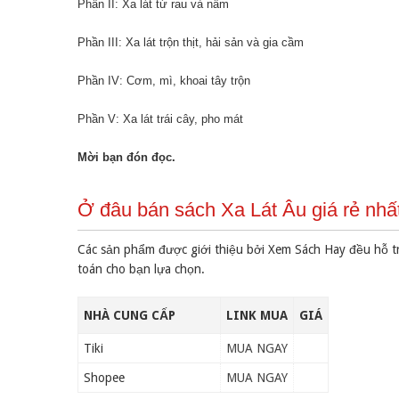
Phần II: Xa lát từ rau và nấm
Phần III: Xa lát trộn thịt, hải sản và gia cầm
Phần IV: Cơm, mì, khoai tây trộn
Phần V: Xa lát trái cây, pho mát
Mời bạn đón đọc.
Ở đâu bán sách Xa Lát Âu giá rẻ nhấ
Các sản phẩm được giới thiệu bởi Xem Sách Hay đều hỗ t
toán cho bạn lựa chọn.
NHÀ CUNG CẤP
LINK MUA
GIÁ
Tiki
MUA NGAY
Shopee
MUA NGAY