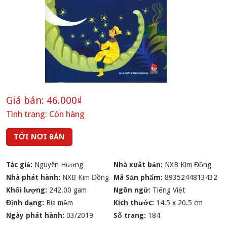
Giá bán:
46.000₫
Tình trạng:
Còn hàng
TỚI NƠI BÁN
Tác giả:
Nguyên Hương
Nhà xuất bản:
NXB Kim Đồng
Nhà phát hành:
NXB Kim Đồng
Mã Sản phẩm:
8935244813432
Khối lượng:
242.00 gam
Ngôn ngữ:
Tiếng Việt
Định dạng:
Bìa mềm
Kích thước:
14.5 x 20.5 cm
Ngày phát hành:
03/2019
Số trang:
184