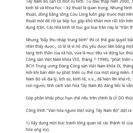
Tây Nam Bộ cần có một cú hích. Từ đầu thập niên 2000, Tâ
kinh tế và khoa học – kỹ thuật là quan trọng. Nhưng hìn
thuật, đồng bằng sông Cửu Long luôn gặp trước mặt mình
thuật mới để rồi lại tiếp tục gặp khó khăn mới rất tốn k
đụng trần. Các nhà kinh tế học gọi loại trần này là “trần th
Nhưng “bẫy thu nhập trung bình” thì có thể giải quyết bằng
nhìn thấy được , có lẽ là vì nó chủ yếu được làm bằng một
tảng tinh thần của xã hội, vừa là mục tiêu và động lực th
Cộng sản Việt Nam khóa VIII, tháng 7-1998), “phát triển vă
BCH Trung ương Đảng Cộng sản Việt Nam khóa IX, tháng 
mỗi khi bàn đến sự phát triển cụ thể của một vùng miền
Nam Bộ về địa lý, lịch sử, kinh tế, v.v., đã hiện lên khá
con người, tính cách văn hóa Tây Nam Bộ đáng tiếc là vẫ
Góp phần khắc phục hạn chế nêu trên chính là LÝ DO thúc
Công trình “Văn hóa người Việt vùng Tây Nam Bộ” đặt r
1) Xây dựng một bức tranh tổng quan về các thành tố củ
hóa ứng xử).