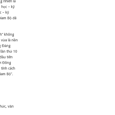
g nhiên là
 học – kỹ
c – kỹ
y Nam Bộ đã
nh” không
a vừa là nền
ng Đảng
 lần thứ 10
đầu tiên
ới Đông
 tính cách
Nam Bộ”.
chức, văn