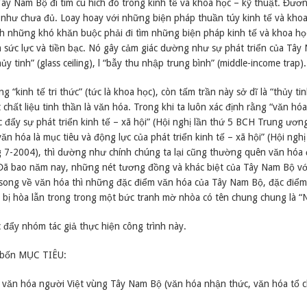
y Nam Bộ đi tìm cú hích đó trong kinh tế và khoa học – kỹ thuật. Đươn
h như chưa đủ. Loay hoay với những biện pháp thuần túy kinh tế và khoa
 những khó khăn buộc phải đi tìm những biện pháp kinh tế và khoa họ
ém sức lực và tiền bạc. Nó gây cảm giác dường như sự phát triển của Tâ
ủy tinh” (glass ceiling), l “bẫy thu nhập trung bình” (middle-income trap).
 “kinh tế tri thức” (tức là khoa học), còn tấm trần này sở dĩ là “thủy ti
 chất liệu tinh thần là văn hóa. Trong khi ta luôn xác định rằng “văn hó
úc đẩy sự phát triển kinh tế – xã hội” (Hội nghị lần thứ 5 BCH Trung ươ
n hóa là mục tiêu và động lực của phát triển kinh tế – xã hội” (Hội nghị
7-2004), thì dường như chính chúng ta lại cũng thường quên văn hóa 
. Đã bao năm nay, những nét tương đồng và khác biệt của Tây Nam Bộ v
 rõ, song về văn hóa thì những đặc điểm văn hóa của Tây Nam Bộ, đặc điểm
n bị hòa lẫn trong trong một bức tranh mờ nhòa có tên chung chung là “
 đẩy nhóm tác giả thực hiện công trình này.
a bốn MỤC TIÊU:
a văn hóa người Việt vùng Tây Nam Bộ (văn hóa nhận thức, văn hóa tổ 