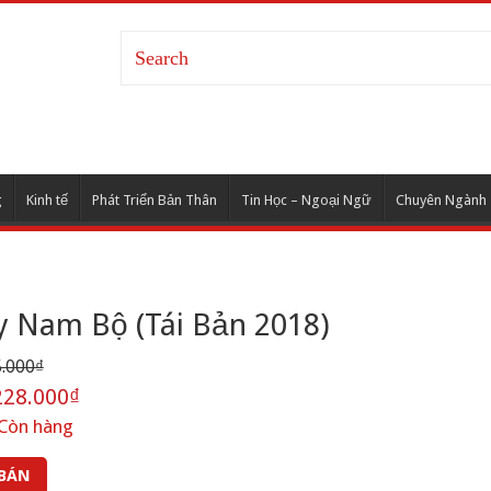
g
Kinh tế
Phát Triển Bản Thân
Tin Học – Ngoại Ngữ
Chuyên Ngành
y Nam Bộ (Tái Bản 2018)
.000₫
28.000₫
Còn hàng
 BÁN