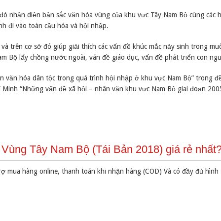
ở đó nhận diện bản sắc văn hóa vùng của khu vực Tây Nam Bộ cùng các 
nh đi vào toàn cầu hóa và hội nhập.
và trên cơ sở đó giúp giải thích các vấn đề khúc mắc nảy sinh trong mu
m Bộ lấy chồng nước ngoài, ván đề giáo dục, vấn đề phát triển con ngườ
ển văn hóa dân tộc trong quá trình hội nhập ở khu vực Nam Bộ” trong đ
hí Minh “Những vấn đề xã hội – nhân văn khu vực Nam Bộ giai đoạn 20
Vùng Tây Nam Bộ (Tái Bản 2018) giá rẻ nhất
rợ mua hàng online, thanh toán khi nhận hàng (COD) Và có đầy đủ hình