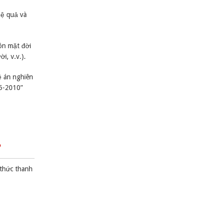
hệ quả và
ôn mặt đời
i, v.v.).
ề án nghiên
05-2010”
?
 thức thanh