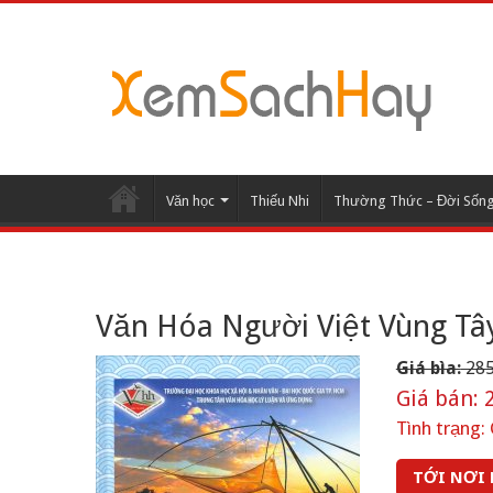
Văn học
Thiếu Nhi
Thường Thức – Đời Sốn
Văn Hóa Người Việt Vùng Tâ
Giá bìa:
285
Giá bán:
2
Tình trạng:
TỚI NƠI