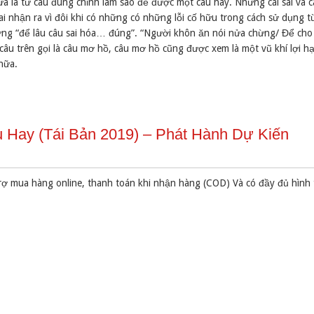
a là từ câu đúng chỉnh làm sao để được một câu hay. Những cái sai và c
 ai nhận ra vì đôi khi có những có những lỗi cố hữu trong cách sử dụng t
ợng “để lâu câu sai hóa… đúng”. “Người khôn ăn nói nửa chừng/ Để cho 
 trên gọi là câu mơ hồ, câu mơ hồ cũng được xem là một vũ khí lợi ha
nữa.
 Hay (Tái Bản 2019) – Phát Hành Dự Kiến
rợ mua hàng online, thanh toán khi nhận hàng (COD) Và có đầy đủ hình