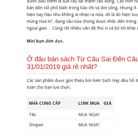
Bước đầu chính là sửa câu sai thành câu đúng. Cao hơn nữ
bàn đến rất phổ biến trong báo chí và đời sống, nhưng ít
hiện nay hầu như không ai nhận ra nữa, đó là do hiện tư
mừng nửa lo”, dạng câu nửa chừng được nhắc đến trong câu
ngoại giao… Cùng rất nhiều vấn đề thú vị và bổ ích khác 
Mời bạn đón đọc.
Ở đâu bán sách Từ Câu Sai Đến Câu
31/01/2019 giá rẻ nhất?
Các sản phẩm được giới thiệu bởi Xem Sách Hay đều hỗ t
toán cho bạn lựa chọn.
NHÀ CUNG CẤP
LINK MUA
GIÁ
Tiki
MUA NGAY
Shopee
MUA NGAY