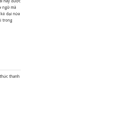
ái hay được
ừ ngữ mà
kẻ dại nửa
̣i trong
 thức thanh