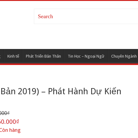
g
Kinh tế
Phát Triển Bản Thân
Tin Học – Ngoại Ngữ
Chuyên Ngành
 Bản 2019) – Phát Hành Dự Kiến
000₫
0.000₫
Còn hàng