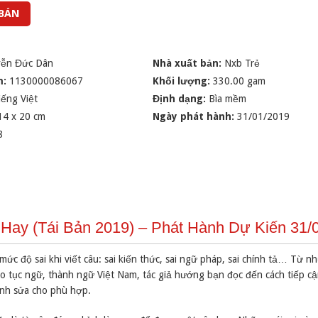
 BÁN
ễn Đức Dân
Nhà xuất bản:
Nxb Trẻ
m:
1130000086067
Khối lượng:
330.00 gam
iếng Việt
Định dạng:
Bìa mềm
14 x 20 cm
Ngày phát hành:
31/01/2019
8
 Hay (Tái Bản 2019) – Phát Hành Dự Kiến 31/
 mức độ sai khi viết câu: sai kiến thức, sai ngữ pháp, sai chính tả… Từ như
o tục ngữ, thành ngữ Việt Nam, tác giả hướng bạn đọc đến cách tiếp cậ
hỉnh sửa cho phù hợp.