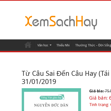
Văn học
Thiếu Nhi
Thường Thức – Đời Sốn
Từ Câu Sai Đến Câu Hay (Tái
31/01/2019
Giá bìa:
75.
Giá bán:
6
Tình trạng: