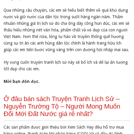
Qua những câu chuyện, các em sẽ hiểu biết thêm về quá khứ dựng
nước và giữ nước của dân tộc trong suốt hàng ngàn năm. Thấm
nhuần những giá trị lịch sử do cha ông dày công hun đúc, các em sẽ
thấu hiểu những nét văn hóa, phẩm chất và vẻ đẹp của con người
Việt Nam. Hơn thế nữa, lòng tự hào về truyền thống quê hương
cùng sự tri ân các anh hùng dân tộc chính là hành trang hữu ích
giúp các em tiến bước vững vàng trên con đường hội nhập mai sau.
Hy vọng cuốn truyện tranh lịch sử này sẽ bổ ích và để lại ấn tượng
tốt đẹp cho các em.
Mời bạn đón đọc.
Ở đâu bán sách Truyện Tranh Lịch Sử –
Nguyễn Trường Tộ – Người Mong Muốn
Đổi Mới Đất Nước giá rẻ nhất?
Các sản phẩm được giới thiệu bởi Xem Sách Hay đều hỗ trợ mua
hàng online, thanh toán khi nhận hàng (COD) Và có đầy đủ hình