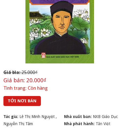
Giá bìa:
25.000₫
Giá bán:
20.000₫
Tình trạng:
Còn hàng
TỚI NƠI BÁN
Tác giả:
Lê Thị Minh Nguyệt
,
Nhà xuất bản:
NXB Giáo Dục
Nguyễn Thị Tâm
Nhà phát hành:
Tân Việt