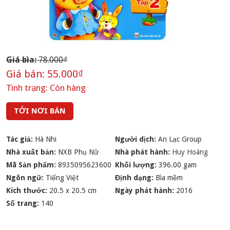
Giá bìa:
78.000₫
Giá bán:
55.000₫
Tình trạng:
Còn hàng
TỚI NƠI BÁN
Tác giả:
Hà Nhi
Người dịch:
An Lạc Group
Nhà xuất bản:
NXB Phụ Nữ
Nhà phát hành:
Huy Hoàng
Mã Sản phẩm:
8935095623600
Khối lượng:
396.00 gam
Ngôn ngữ:
Tiếng Việt
Định dạng:
Bìa mềm
Kích thước:
20.5 x 20.5 cm
Ngày phát hành:
2016
Số trang:
140