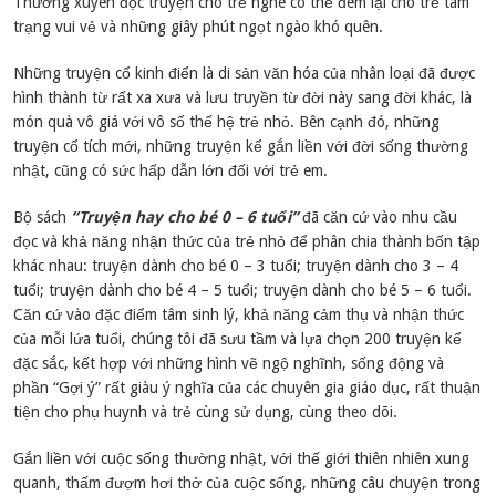
Thường xuyên đọc truyện cho trẻ nghe có thể đem lại cho trẻ tâm
trạng vui vẻ và những giây phút ngọt ngào khó quên.
Những truyện cổ kinh điển là di sản văn hóa của nhân loại đã được
hình thành từ rất xa xưa và lưu truyền từ đời này sang đời khác, là
món quà vô giá với vô số thế hệ trẻ nhỏ. Bên cạnh đó, những
truyện cổ tích mới, những truyện kể gắn liền với đời sống thường
nhật, cũng có sức hấp dẫn lớn đối với trẻ em.
Bộ sách
“Truyện hay cho bé 0 – 6 tuổi”
đã căn cứ vào nhu cầu
đọc và khả năng nhận thức của trẻ nhỏ để phân chia thành bốn tập
khác nhau: truyện dành cho bé 0 – 3 tuổi; truyện dành cho 3 – 4
tuổi; truyện dành cho bé 4 – 5 tuổi; truyện dành cho bé 5 – 6 tuổi.
Căn cứ vào đặc điểm tâm sinh lý, khả năng cảm thụ và nhận thức
của mỗi lứa tuổi, chúng tôi đã sưu tầm và lựa chọn 200 truyện kể
đặc sắc, kết hợp với những hình vẽ ngộ nghĩnh, sống động và
phần “Gợi ý” rất giàu ý nghĩa của các chuyên gia giáo dục, rất thuận
tiện cho phụ huynh và trẻ cùng sử dụng, cùng theo dõi.
Gắn liền với cuộc sống thường nhật, với thế giới thiên nhiên xung
quanh, thấm đượm hơi thở của cuộc sống, những câu chuyện trong