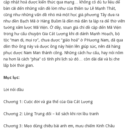
cập nhật hoá được kiến thức qua mạng… không có đủ tư liệu để
bàn cãi đến những vấn đề lớn như của thiền sư Lê Mạnh Thát,
cũng như những vấn đề nhỏ mà một học giả phương Tây đưa ra
như đền Bạch Mã ở Hàng Buồm là đền mà dân ta lập ra để thờ viên
tướng xâm lược Mã Viện. Ở đây, soạn giả chỉ đề cập đến Mã Viện
trong hư cấu chuyện Gia Cát Lượng khi đi đánh Mạnh Hoạch, bộ
tộc “man di, mọi rợ”, chưa được “giáo hoá” ở PHương Nam, đã qua
đền thờ ông này và được ông này hiện lên giúp sức, nên đã hàng
phục được Nam Man thành công. Những cách hư cấu, hay nói nôm
na hơn là cách “phịa” có tính phi lịch sử đó… còn dài dài và bị che
lấp bởi thời gian.
Mục lục:
Lời nói đầu
Chương 1: Cuộc đời và gia thế của Gia Cát Lượng
Chương 2: Lòng Trung đối – kế sách khi rời lều tranh
Chương 3: Mẹo dùng chiêu bài anh em, mưu chiếm Kinh Châu