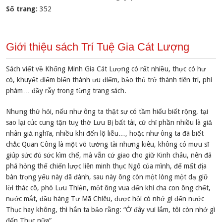
Số trang:
352
Giới thiệu sách Trí Tuệ Gia Cát Lượng
Sách viết về Khổng Minh Gia Cát Lượng có rất nhiều, thực có hư
có, khuyết điểm biến thành ưu điểm, bảo thủ trở thành tiên tri, phi
phàm… đầy rẫy trong từng trang sách.
Nhưng thử hỏi, nếu như ông ta thật sự có tầm hiểu biết rộng, tại
sao lại cúc cung tận tuỵ thờ Lưu Bị bất tài, cử chỉ phần nhiều là giả
nhân giả nghĩa, nhiều khi đến lộ liễu…, hoặc như ông ta đã biết
chắc Quan Công là một võ tướng tài nhưng kiêu, không có mưu sĩ
giúp sức đủ sức kìm chế, mà vẫn cứ giao cho giữ Kinh châu, nên đã
phá hỏng thế chiến lược liên minh thục Ngô của mình, để mất địa
bàn trọng yếu này đã đành, sau này ông còn một lòng một dạ giữ
lời thác cô, phò Lưu Thiện, một ông vua đến khi cha con ông chết,
nước mắt, đầu hàng Tư Mã Chiêu, được hỏi có nhớ gì đến nước
Thục hay không, thì hắn ta bảo rằng: “Ở đây vui lắm, tôi còn nhớ gì
đến Thục nữa”.