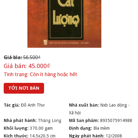
Giá bìa:
56.500₫
Giá bán:
45.000₫
Tình trạng:
Còn ít hàng hoặc hết
TỚI NƠI BÁN
Tác giả:
Đỗ Anh Thơ
Nhà xuất bản:
Nxb Lao động -
Xã hội
Nhà phát hành:
Thăng Long
Mã Sản phẩm:
8935075914988
Khối lượng:
370.00 gam
Định dạng:
Bìa mềm
Kích thước:
14.5x20.5 cm
Ngày phát hành:
12/2008