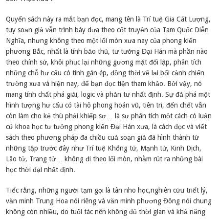
Quyển sách này ra mắt bạn đọc, mang tên là Trí tuệ Gia Cát Lượng,
tuy soạn giả vẫn trình bày dựa theo cốt truyện của Tam Quốc Diễn
Nghĩa, nhưng không theo một lối mòn xưa nay của phong kiến
phương Bắc, nhất là tính bảo thủ, tư tưởng Đại Hán mà phần nào
theo chính sử, khôi phục lại những gương mặt đối lập, phân tích
những chỗ hư cấu có tính gán ép, đồng thời vẽ lại bối cảnh chiến
trường xưa và hiện nay, để bạn đọc tiện tham khảo. Bởi vậy, nó
mang tính chất phá giải, logic và phản tư nhất định. Sự đả phá một
hình tượng hư cấu có tài hô phong hoán vũ, tiên tri, đến chết vẫn
còn làm cho kẻ thù phải khiếp sợ… là sự phân tích một cách có luận
cứ khoa học tư tưởng phong kiến Đại Hán xưa, là cách đọc và viết
sách theo phương pháp đa chiều cuả soạn giả đã hình thành từ
những tập trước đây như Trí tuệ Khổng tử, Mạnh tử, Kinh Dịch,
Lão tử, Trang tử… không đi theo lối mòn, nhằm rút ra những bài
học thời đại nhất định.
Tiếc rằng, những người tạm gọi là tân nho học,nghiên cứu triết lý,
văn minh Trung Hoa nói riêng và văn minh phương Đông nói chung
không còn nhiều, do tuổi tác nên không đủ thời gian và khả năng