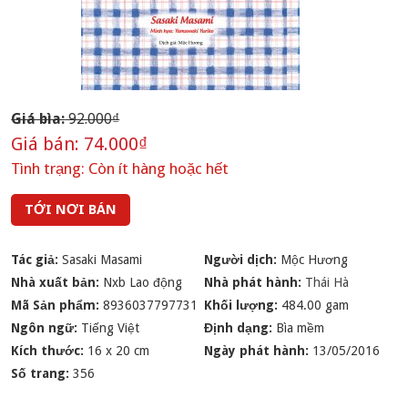
Giá bìa:
92.000₫
Giá bán:
74.000₫
Tình trạng:
Còn ít hàng hoặc hết
TỚI NƠI BÁN
Tác giả:
Sasaki Masami
Người dịch:
Mộc Hương
Nhà xuất bản:
Nxb Lao động
Nhà phát hành:
Thái Hà
Mã Sản phẩm:
8936037797731
Khối lượng:
484.00 gam
Ngôn ngữ:
Tiếng Việt
Định dạng:
Bìa mềm
Kích thước:
16 x 20 cm
Ngày phát hành:
13/05/2016
Số trang:
356