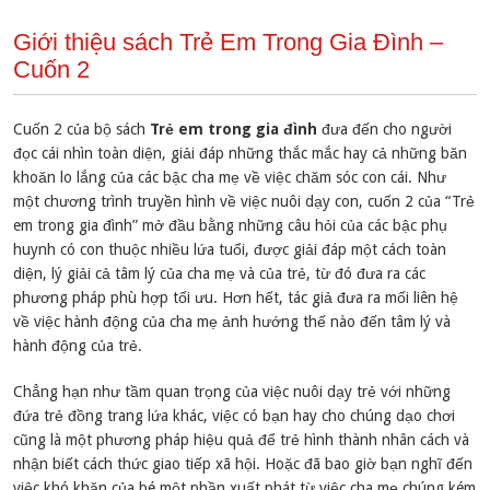
Giới thiệu sách Trẻ Em Trong Gia Đình –
Cuốn 2
Cuốn 2 của bộ sách
Trẻ em trong gia đình
đưa đến cho người
đọc cái nhìn toàn diện, giải đáp những thắc mắc hay cả những băn
khoăn lo lắng của các bậc cha mẹ về việc chăm sóc con cái. Như
một chương trình truyền hình về việc nuôi dạy con, cuốn 2 của “Trẻ
em trong gia đình” mở đầu bằng những câu hỏi của các bậc phụ
huynh có con thuộc nhiều lứa tuổi, được giải đáp một cách toàn
diện, lý giải cả tâm lý của cha mẹ và của trẻ, từ đó đưa ra các
phương pháp phù hợp tối ưu. Hơn hết, tác giả đưa ra mối liên hệ
về việc hành động của cha mẹ ảnh hướng thế nào đến tâm lý và
hành động của trẻ.
Chẳng hạn như tầm quan trọng của việc nuôi dạy trẻ với những
đứa trẻ đồng trang lứa khác, việc có bạn hay cho chúng dạo chơi
cũng là một phương pháp hiệu quả để trẻ hình thành nhân cách và
nhận biết cách thức giao tiếp xã hội. Hoặc đã bao giờ bạn nghĩ đến
việc khó khăn của bé một phần xuất phát từ việc cha mẹ chúng kém