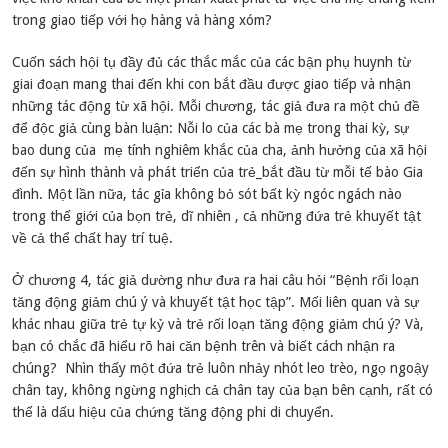
trong giao tiếp với họ hàng và hàng xóm?
Cuốn sách hội tụ đầy đủ các thắc mắc của các bận phụ huynh từ
giai đoạn mang thai đến khi con bắt đầu được giao tiếp và nhận
những tác động từ xã hội. Mỗi chương, tác giả đưa ra một chủ đề
để độc giả cùng bàn luận: Nỗi lo của các bà mẹ trong thai kỳ, sự
bao dung của mẹ tính nghiêm khắc của cha, ảnh hưởng của xã hội
đến sự hình thành và phát triển của trẻ_bắt đầu từ mỗi tế bào Gia
đình. Một lần nữa, tác gỉa không bỏ sót bất kỳ ngóc ngách nào
trong thế giới của bọn trẻ, dĩ nhiên , cả những đứa trẻ khuyết tật
về cả thể chất hay trí tuệ.
Ở chương 4, tác giả dường như đưa ra hai câu hỏi “Bệnh rối loạn
tăng động giảm chú ý và khuyết tật học tập”. Mối liên quan và sự
khác nhau giữa trẻ tự kỷ và trẻ rối loạn tăng động giảm chú ý? Và,
bạn có chắc đã hiểu rõ hai căn bệnh trên và biết cách nhận ra
chúng? Nhìn thấy một đứa trẻ luôn nhảy nhót leo trèo, ngọ ngoậy
chân tay, không ngừng nghịch cả chân tay của bạn bên cạnh, rất có
thể là dấu hiệu của chứng tăng động phi di chuyển.