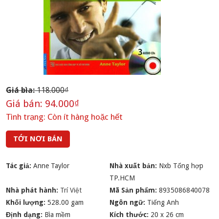
Giá bìa:
118.000₫
Giá bán:
94.000₫
Tình trạng:
Còn ít hàng hoặc hết
TỚI NƠI BÁN
Tác giả:
Anne Taylor
Nhà xuất bản:
Nxb Tổng hợp
TP.HCM
Nhà phát hành:
Trí Việt
Mã Sản phẩm:
8935086840078
Khối lượng:
528.00 gam
Ngôn ngữ:
Tiếng Anh
Định dạng:
Bìa mềm
Kích thước:
20 x 26 cm