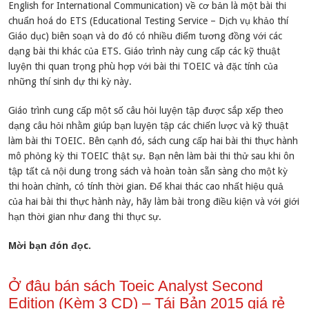
English for International Communication) về cơ bản là một bài thi
chuẩn hoá do ETS (Educational Testing Service – Dịch vụ khảo thí
Giáo dục) biên soạn và do đó có nhiều điểm tương đồng với các
dạng bài thi khác của ETS. Giáo trình này cung cấp các kỹ thuật
luyện thi quan trọng phù hợp với bài thi TOEIC và đặc tính của
những thí sinh dự thi kỳ này.
Giáo trình cung cấp một số câu hỏi luyện tập được sắp xếp theo
dạng câu hỏi nhằm giúp bạn luyện tập các chiến lược và kỹ thuật
làm bài thi TOEIC. Bên cạnh đó, sách cung cấp hai bài thi thực hành
mô phỏng kỳ thi TOEIC thật sự. Bạn nên làm bài thi thử sau khi ôn
tập tất cả nội dung trong sách và hoàn toàn sẵn sàng cho một kỳ
thi hoàn chỉnh, có tính thời gian. Để khai thác cao nhất hiệu quả
của hai bài thi thực hành này, hãy làm bài trong điều kiện và với giới
hạn thời gian như đang thi thực sự.
Mời bạn đón đọc.
Ở đâu bán sách Toeic Analyst Second
Edition (Kèm 3 CD) – Tái Bản 2015 giá rẻ