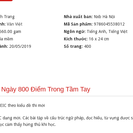
h Trang
Nhà xuất bản:
Nxb Hà Nội
nh:
Văn Việt
Mã Sản phẩm:
9786045538012
660.00 gam
Ngôn ngữ:
Tiếng Anh, Tiếng Việt
ìa mềm
Kích thước:
16 x 24 cm
ành:
20/05/2019
Số trang:
400
i Ngày 800 Điểm Trong Tầm Tay
EIC theo kiểu đề thi mới
 dạng mới. Các bài tập về cấu trúc ngữ pháp, đọc hiểu, từ vựng được 
học cảm thấy hứng thú khi học.