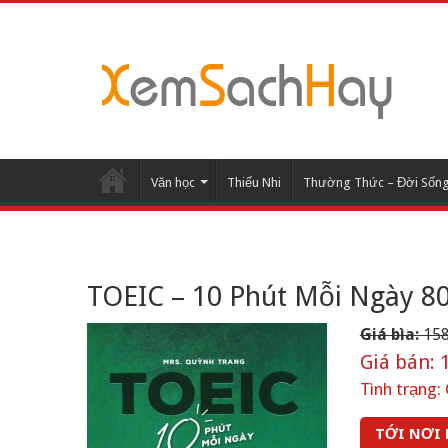
Văn học
Thiếu Nhi
Thường Thức – Đời Sốn
TOEIC – 10 Phút Mỗi Ngày 8
Giá bìa:
158
Giá bán:
1
Tình trạng:
TỚI NƠI