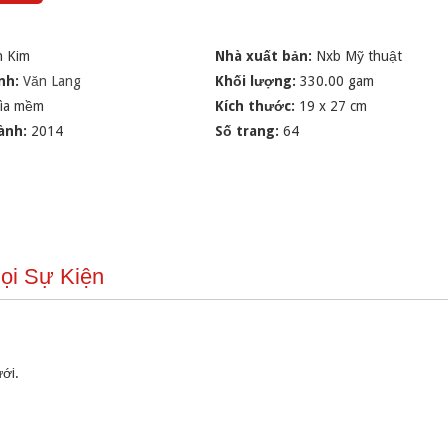
n Kim
Nhà xuất bản:
Nxb Mỹ thuật
nh:
Văn Lang
Khối lượng:
330.00 gam
ìa mềm
Kích thước:
19 x 27 cm
ành:
2014
Số trang:
64
ọi Sự Kiện
ưới.