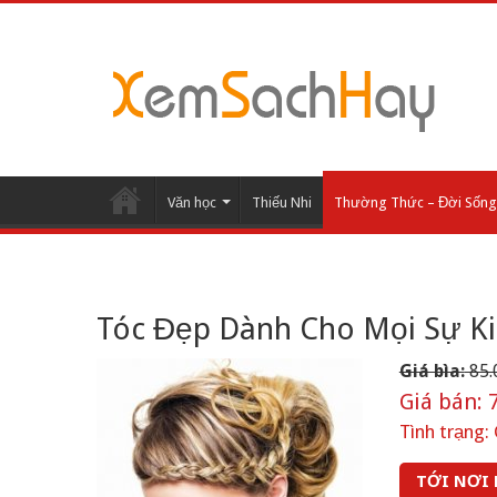
Văn học
Thiếu Nhi
Thường Thức – Đời Sống
Tóc Đẹp Dành Cho Mọi Sự K
Giá bìa:
85.
Giá bán:
7
Tình trạng:
TỚI NƠI