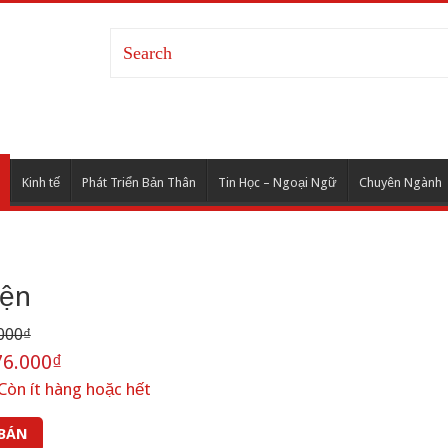
Kinh tế
Phát Triển Bản Thân
Tin Học – Ngoại Ngữ
Chuyên Ngành
iện
000₫
6.000₫
Còn ít hàng hoặc hết
 BÁN