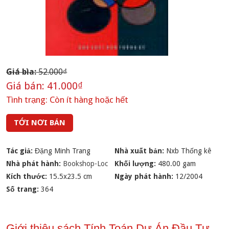
Giá bìa:
52.000₫
Giá bán:
41.000₫
Tình trạng:
Còn ít hàng hoặc hết
TỚI NƠI BÁN
Tác giả:
Đặng Minh Trang
Nhà xuất bản:
Nxb Thống kê
Nhà phát hành:
Bookshop-Loc
Khối lượng:
480.00 gam
Kích thước:
15.5x23.5 cm
Ngày phát hành:
12/2004
Số trang:
364
Giới thiệu sách Tính Toán Dự Án Đầu Tư