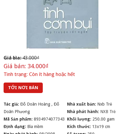
Giá bìa:
43.000₫
Giá bán:
34.000₫
Tình trạng:
Còn ít hàng hoặc hết
TỚI NƠI BÁN
Tác giả:
Đỗ Doãn Hoàng
,
Đỗ
Nhà xuất bản:
Nxb Trẻ
Doãn Phương
Nhà phát hành:
NXB Trẻ
Mã Sản phẩm:
8934974077343
Khối lượng:
250.00 gam
Định dạng:
Bìa mềm
Kích thước:
13x19 cm