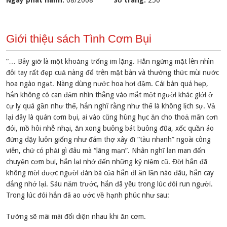
Ngày phát hành:
08/2008
Số trang:
250
Giới thiệu sách Tình Cơm Bụi
“… Bây giờ là một khoảng trống im lặng. Hắn ngửng mặt lên nhìn
đôi tay rất đẹp cuả nàng để trên mặt bàn và thưởng thức mùi nước
hoa ngào ngạt. Nàng dùng nước hoa hơi đậm. Cái bàn quá hẹp,
hắn không có can đảm nhìn thẳng vào mắt một người khác giới ở
cự ly quá gần như thế, hắn nghĩ rằng như thế là không lịch sự. Vả
lại đây là quán cơm bụi, ai vào cũng hùng hục ăn cho thoả mãn cơn
đói, mồ hôi nhễ nhại, ăn xong buông bát buông đũa, xốc quần áo
đứng dậy luôn giống như đám thợ xây đi “tàu nhanh” ngoài công
viên, chứ có phải gì đâu mà “lãng mạn”. Nhân nghĩ lan man đến
chuyện cơm bụi, hắn lại nhớ đến những kỷ niệm cũ. Đời hắn đã
không mời được người đàn bà của hắn đi ăn lần nào đâu, hắn cay
đắng nhớ lại. Sáu năm trước, hắn đã yêu trong lúc đói run người.
Trong lúc đói hắn đã ao ước về hạnh phúc như sau:
Tưởng sẽ mãi mãi đối diện nhau khi ăn cơm.