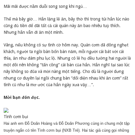
Mãi mãi được nằm duỗi song song khi ngủ…
Thế mà bây giờ… Hắn lặng lẽ ăn, bây thờ thì trong túi hắn lúc nào
cũng đủ tiền để đãi tất cả cái quán này ăn bao nhiêu tuỳ thích.
Nhưng hắn vẫn đi ăn một mình.
Vâng, nếu không có sự tình cờ hôm nay. Quán cơm đã đông nghẹt
khách, người ta ngồi bàn bốn bàn năm, mỗi người cái bát với cái
thìa, ăn như đám phu lục lộ. Nhưng có lẽ họ đều tưởng hai người là
một đôi nên không “tấn công” cái bàn của hắn. Hắn nghĩ tại sao lúc
nãy không so đũa và mời nàng một tiếng. Cho dù là người dưng
nhưng cơ duyên lại ngồi chung bàn “đối diện nhau khi ăn cơm” rất
tình củ như là mơ ước của hắn ngày xưa vậy…”.
Mời bạn đón đọc.
Tình cơm bụi
Hai anh em Đỗ Doãn Hoàng và Đỗ Doãn Phương cùng in chung một tập
truyện ngắn có tên Tình cơm bụi (NXB Trẻ). Hai tác giả cùng gọi những