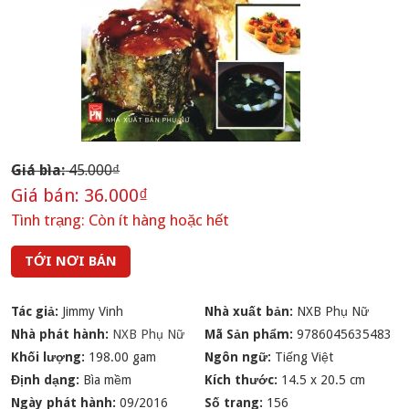
Giá bìa:
45.000₫
Giá bán:
36.000₫
Tình trạng:
Còn ít hàng hoặc hết
TỚI NƠI BÁN
Tác giả:
Jimmy Vinh
Nhà xuất bản:
NXB Phụ Nữ
Nhà phát hành:
NXB Phụ Nữ
Mã Sản phẩm:
9786045635483
Khối lượng:
198.00 gam
Ngôn ngữ:
Tiếng Việt
Định dạng:
Bìa mềm
Kích thước:
14.5 x 20.5 cm
Ngày phát hành:
09/2016
Số trang:
156