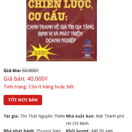
Giá bìa:
50.000₫
Giá bán:
40.000₫
Tình trạng:
Còn ít hàng hoặc hết
TỚI NƠI BÁN
Tác giả:
Tôn Thất Nguyễn Thiêm
Nhà xuất bản:
Nxb Thành phố
Hồ Chí Minh
Nhà phát hành:
Phương Nam
Khối lượng:
440.00 gam