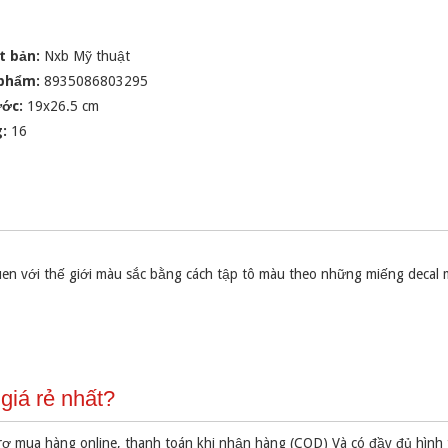
t bản:
Nxb Mỹ thuật
 phẩm:
8935086803295
ước:
19x26.5 cm
g:
16
en với thế giới màu sắc bằng cách tập tô màu theo những miếng decal 
giá rẻ nhất?
rợ mua hàng online, thanh toán khi nhận hàng (COD) Và có đầy đủ hình