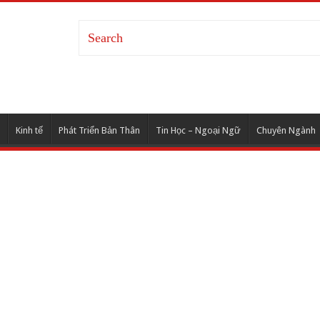
Kinh tế
Phát Triển Bản Thân
Tin Học – Ngoại Ngữ
Chuyên Ngành