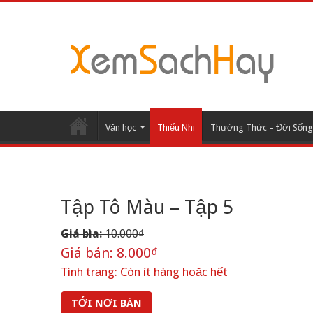
Văn học
Thiếu Nhi
Thường Thức – Đời Sống
Tập Tô Màu – Tập 5
Giá bìa:
10.000₫
Giá bán:
8.000₫
Tình trạng:
Còn ít hàng hoặc hết
TỚI NƠI BÁN