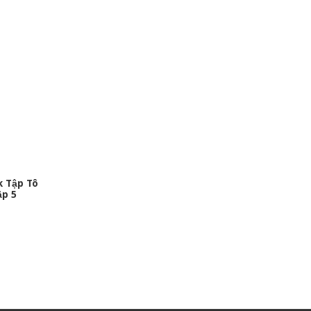
 Tập Tô
ập 5