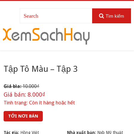
Tìm kiếm
Tập Tô Màu – Tập 3
Giá bìa:
10.000₫
Giá bán:
8.000₫
Tình trạng:
Còn ít hàng hoặc hết
TỚI NƠI BÁN
Tác giả:
Hồng Việt
Nhà xuất bản:
Nxb Mỹ thuật