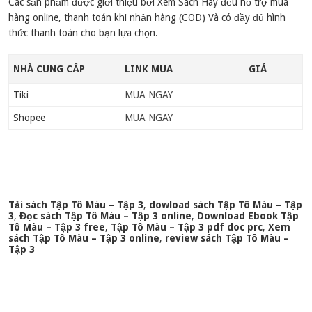
Các sản phẩm được giới thiệu bởi Xem Sách Hay đều hỗ trợ mua
hàng online, thanh toán khi nhận hàng (COD) Và có đầy đủ hình
thức thanh toán cho bạn lựa chọn.
NHÀ CUNG CẤP
LINK MUA
GIÁ
Tiki
MUA NGAY
Shopee
MUA NGAY
Tải sách Tập Tô Màu – Tập 3
,
dowload sách Tập Tô Màu – Tập
3
,
Đọc sách Tập Tô Màu – Tập 3 online
,
Download Ebook Tập
Tô Màu – Tập 3 free
,
Tập Tô Màu – Tập 3 pdf doc prc
,
Xem
sách Tập Tô Màu – Tập 3 online
,
review sách Tập Tô Màu –
Tập 3