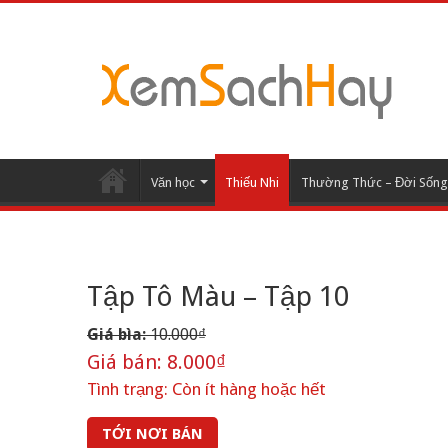
Văn học
Thiếu Nhi
Thường Thức – Đời Sống
Tập Tô Màu – Tập 10
Giá bìa:
10.000₫
Giá bán:
8.000₫
Tình trạng:
Còn ít hàng hoặc hết
TỚI NƠI BÁN