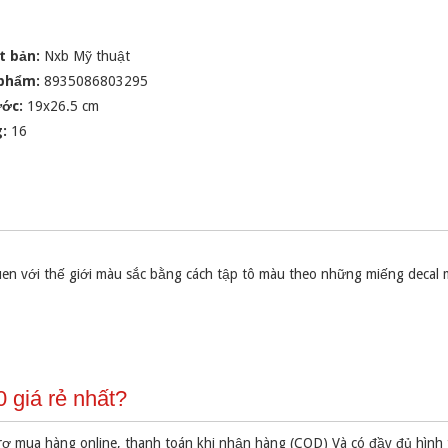
t bản:
Nxb Mỹ thuật
 phẩm:
8935086803295
ước:
19x26.5 cm
g:
16
en với thế giới màu sắc bằng cách tập tô màu theo những miếng decal 
 giá rẻ nhất?
rợ mua hàng online, thanh toán khi nhận hàng (COD) Và có đầy đủ hình