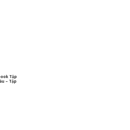
book Tập
àu – Tập