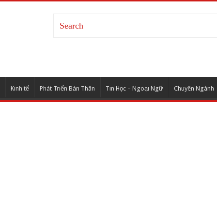
Kinh tế
Phát Triển Bản Thân
Tin Học – Ngoại Ngữ
Chuyên Ngành