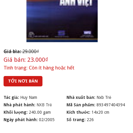
Giá bìa:
29.000₫
Giá bán:
23.000₫
Tình trạng:
Còn ít hàng hoặc hết
TỚI NƠI BÁN
Tác giả:
Huy Nam
Nhà xuất bản:
Nxb Trẻ
Nhà phát hành:
NXB Trẻ
Mã Sản phẩm:
893497404394
Khối lượng:
240.00 gam
Kích thước:
14x20 cm
Ngày phát hành:
02/2005
Số trang:
226