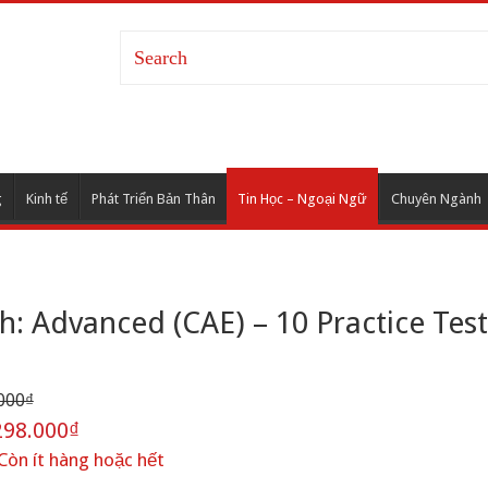
g
Kinh tế
Phát Triển Bản Thân
Tin Học – Ngoại Ngữ
Chuyên Ngành
: Advanced (CAE) – 10 Practice Test
000₫
98.000₫
Còn ít hàng hoặc hết