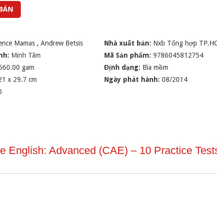
 BÁN
ence Mamas
,
Andrew Betsis
Nhà xuất bản:
Nxb Tổng hợp TP.H
nh:
Minh Tâm
Mã Sản phẩm:
9786045812754
660.00 gam
Định dạng:
Bìa mềm
21 x 29.7 cm
Ngày phát hành:
08/2014
0
e English: Advanced (CAE) – 10 Practice Tes