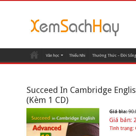
Văn học
Thiếu Nhi
Thường Thức – Đời Sốn
Succeed In Cambridge English
(Kèm 1 CD)
Giá bìa:
90.
Giá bán:
2
Tình trạng: