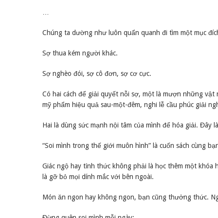
…
Chúng ta dường như luôn quẩn quanh đi tìm một mục đích 
Sợ thua kém người khác.
Sợ nghèo đói, sợ cô đơn, sợ cơ cực.
Có hai cách để giải quyết nỗi sợ, một là mượn những vật 
mỹ phẩm hiệu quả sau-một-đêm, nghi lễ cầu phúc giải ngh
Hai là dùng sức mạnh nội tâm của mình để hóa giải. Đây l
“Soi mình trong thế giới muôn hình” là cuốn sách cùng bạ
Giác ngộ hay tỉnh thức không phải là học thêm một khóa
là gỡ bỏ mọi dính mắc với bên ngoài.
Món ăn ngon hay không ngon, bạn cũng thưởng thức. Ngườ
Đừng quên soi mình mỗi ngày: