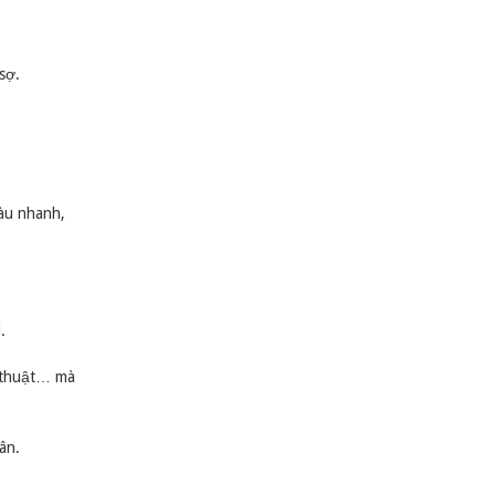
sợ.
iàu nhanh,
.
ỹ thuật… mà
ân.