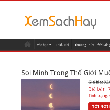
Văn học
Thiếu Nhi
Thường Thức – Đời Sốn
Soi Mình Trong Thế Giới Mu
Giá bìa:
92.
Giá bán:
7
Tình trạng:
TỚI NƠI