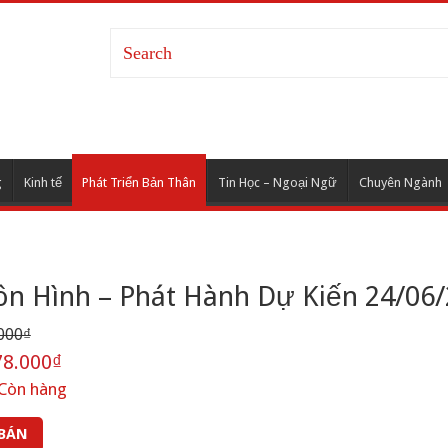
g
Kinh tế
Phát Triển Bản Thân
Tin Học – Ngoại Ngữ
Chuyên Ngành
ôn Hình – Phát Hành Dự Kiến 24/06
000₫
8.000₫
Còn hàng
 BÁN