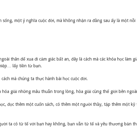
sống, một ý nghĩa cuộc đời, mà không nhận ra đằng sau ấy là một nỗi 
ngoài thân để xua đi cảm giác bất an, đây là cách mà các khóa học làm g
iệp… lấy tiền từ bạn.
à cách mà chúng ta thực hành bài học cuộc đời.
n hóa giải những mâu thuẫn trong lòng, hòa giải cùng thế giới bên ngoài
 học, đọc thêm một cuốn sách, có thêm một người thầy, tập thêm một k
i ta có tử tế với bạn hay không, bạn vẫn tử tế và yêu thương bản th