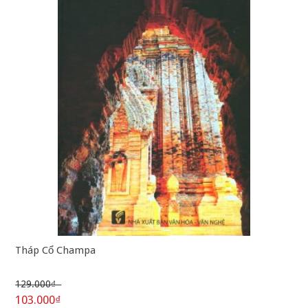
Tháp Cổ Champa
129.000₫
103.000₫