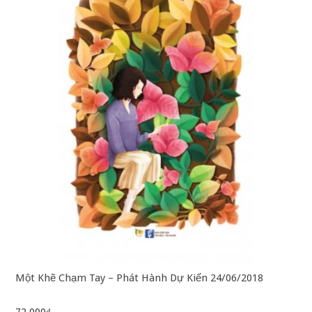
Một Khẽ Chạm Tay – Phát Hành Dự Kiến 24/06/2018
72.000₫