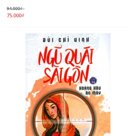
94.000₫
75.000₫