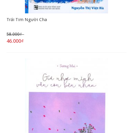
Trái Tim Người Cha
58.000₫
46.000₫