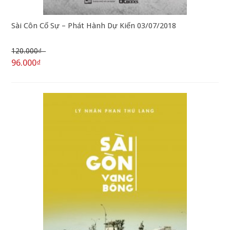
Sài Côn Cố Sự – Phát Hành Dự Kiến 03/07/2018
120.000₫
96.000₫