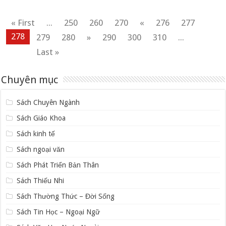
« First
...
250
260
270
«
276
277
278
279
280
»
290
300
310
...
Last »
Chuyên mục
Sách Chuyên Ngành
Sách Giáo Khoa
Sách kinh tế
Sách ngoại văn
Sách Phát Triển Bản Thân
Sách Thiếu Nhi
Sách Thường Thức – Đời Sống
Sách Tin Học – Ngoại Ngữ