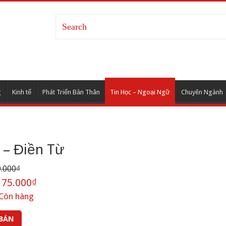
g
Kinh tế
Phát Triển Bản Thân
Tin Học – Ngoại Ngữ
Chuyên Ngành
 – Điền Từ
.000₫
75.000₫
Còn hàng
 BÁN