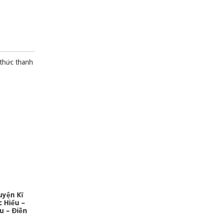
 thức thanh
uyện Kĩ
 Hiểu –
u – Điền