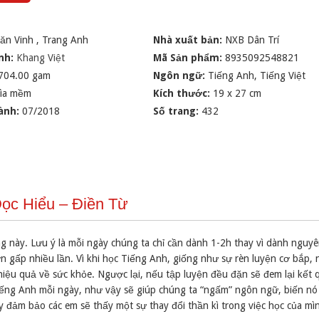
Văn Vinh
,
Trang Anh
Nhà xuất bản:
NXB Dân Trí
nh:
Khang Việt
Mã Sản phẩm:
8935092548821
704.00 gam
Ngôn ngữ:
Tiếng Anh, Tiếng Việt
ìa mềm
Kích thước:
19 x 27 cm
ành:
07/2018
Số trang:
432
Đọc Hiểu – Điền Từ
g này. Lưu ý là mỗi ngày chúng ta chỉ cần dành 1-2h thay vì dành nguy
n gấp nhiều lần. Vì khi học Tiếng Anh, giống như sự rèn luyện cơ bắp,
 hiệu quả về sức khỏe. Ngược lại, nếu tập luyện đều đặn sẽ đem lại kết 
iếng Anh mỗi ngày, như vậy sẽ giúp chúng ta “ngấm” ngôn ngữ, biến nó
 đảm bảo các em sẽ thấy một sự thay đổi thần kì trong việc học của mì