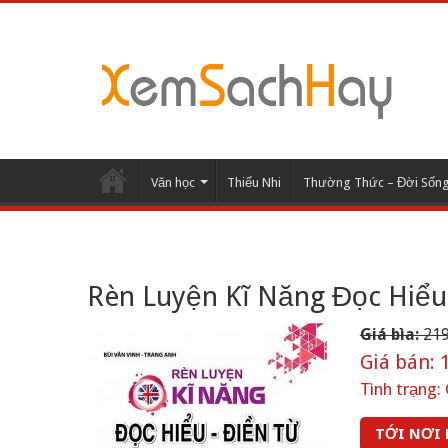
Văn học
Thiếu Nhi
Thường Thức – Đời Sốn
Rèn Luyện Kĩ Năng Đọc Hiểu
Giá bìa:
219
Giá bán:
1
Tình trạng:
TỚI NƠI