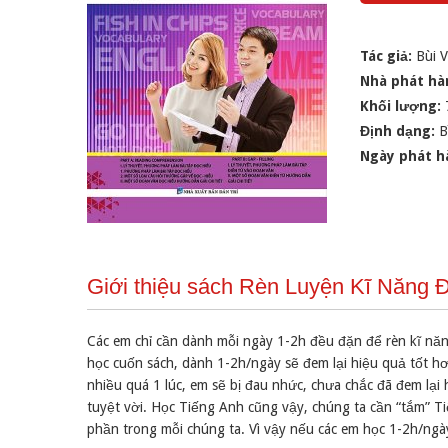
Tác giả:
Bùi 
Nhà phát hà
Khối lượng:
Định dạng:
B
Ngày phát h
Giới thiệu sách Rèn Luyện Kĩ Năng 
Các em chỉ cần dành mỗi ngày 1-2h đều đặn để rèn kĩ năn
học cuốn sách, dành 1-2h/ngày sẽ đem lại hiệu quả tốt hơ
nhiều quá 1 lúc, em sẽ bị đau nhức, chưa chắc đã đem lại
tuyệt vời. Học Tiếng Anh cũng vậy, chúng ta cần “tắm” T
phần trong mỗi chúng ta. Vì vậy nếu các em học 1-2h/ngày