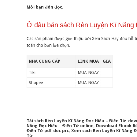
Mời bạn đón đọc.
Ở đâu bán sách Rèn Luyện Kĩ Năng Đ
Các sản phẩm được giới thiệu bởi Xem Sách Hay đều hỗ t
toán cho bạn lựa chọn.
NHÀ CUNG CẤP
LINK MUA
GIÁ
Tiki
MUA NGAY
Shopee
MUA NGAY
Tải sách Rèn Luyện Kĩ Năng Đọc Hiểu – Điền Từ
,
dow
Năng Đọc Hiểu – Điền Từ online
,
Download Ebook Rè
Điền Từ pdf doc prc
,
Xem sách Rèn Luyện Kĩ Năng Đọ
Từ