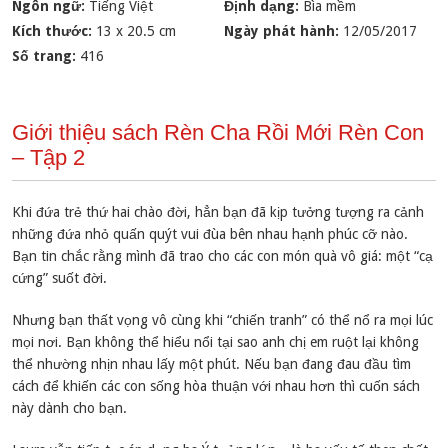
Ngôn ngữ:
Tiếng Việt
Định dạng:
Bìa mềm
Kích thước:
13 x 20.5 cm
Ngày phát hành:
12/05/2017
Số trang:
416
Giới thiệu sách Rèn Cha Rồi Mới Rèn Con
– Tập 2
Khi đứa trẻ thứ hai chào đời, hẳn bạn đã kịp tưởng tượng ra cảnh
những đứa nhỏ quấn quýt vui đùa bên nhau hạnh phúc cỡ nào.
Bạn tin chắc rằng mình đã trao cho các con món quà vô giá: một “cạ
cứng” suốt đời.
Nhưng bạn thất vọng vô cùng khi “chiến tranh” có thể nổ ra mọi lúc
mọi nơi. Bạn không thể hiểu nổi tại sao anh chị em ruột lại không
thể nhường nhịn nhau lấy một phút. Nếu bạn đang đau đầu tìm
cách để khiến các con sống hòa thuận với nhau hơn thì cuốn sách
này dành cho bạn.