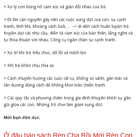
+ Xử lý cơn bùng nổ cảm xúc và giận dỗi nhau của trẻ
+ Đi tìm căn nguyên gây nên các cuộc xung đột của con: sự cạnh
tranh, tính khí, khoảng cách tuổi,… –> đi đến cách huấn luyện trẻ
truyền đạt các nhu cầu, diễn tả cảm xúc của bản thân, lắng nghe và
tự thỏa thuận với nhau. Công cụ ngăn chặn sự cạnh tranh.
+ Xử trí khi trẻ trêu chọc, đổ lỗi và mách lẻo
+ Khi trẻ khôn chịu chia sẻ
+ Cách chuyển hướng các cuộc cãi cọ, không so sánh, gán mác và
tán dương đúng cách để không khơi mào chiến tranh.
+ Các quy tắc và phương châm trong gia đình khuyến khích sự gần
gũi giữa các con. Những trò chơi làm giảm xung đột.
Mời bạn đón đọc.
Ở đâu bán sách Rèn Cha Rồi Mới Rèn Con