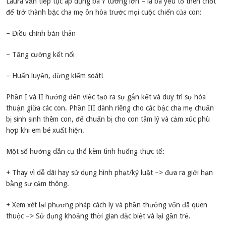
Laura vẫn tiếp tục áp dụng ba Ý tưởng lớn – là ba yếu tố then chốt
để trở thành bậc cha mẹ ôn hòa trước mọi cuộc chiến của con:
– Điều chỉnh bản thân
– Tăng cường kết nối
– Huấn luyện, đừng kiểm soát!
Phần I và II hướng đến việc tạo ra sự gắn kết và duy trì sự hòa
thuận giữa các con. Phần III dành riêng cho các bậc cha mẹ chuẩn
bị sinh sinh thêm con, để chuẩn bị cho con tâm lý và cảm xúc phù
hợp khi em bé xuất hiện.
Một số hướng dẫn cụ thể kèm tình huống thực tế:
+ Thay vì dễ dãi hay sử dụng hình phạt/kỷ luật –> đưa ra giới hạn
bằng sự cảm thông.
+ Xem xét lại phương pháp cách ly và phần thưởng vốn đã quen
thuộc –> Sử dụng khoảng thời gian đặc biệt và lại gần trẻ.