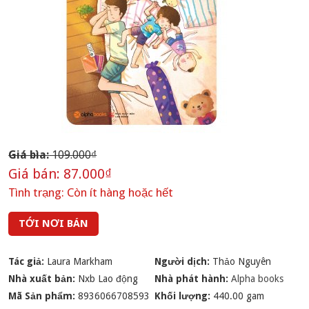
Giá bìa:
109.000₫
Giá bán:
87.000₫
Tình trạng:
Còn ít hàng hoặc hết
TỚI NƠI BÁN
Tác giả:
Laura Markham
Người dịch:
Thảo Nguyên
Nhà xuất bản:
Nxb Lao động
Nhà phát hành:
Alpha books
Mã Sản phẩm:
8936066708593
Khối lượng:
440.00 gam