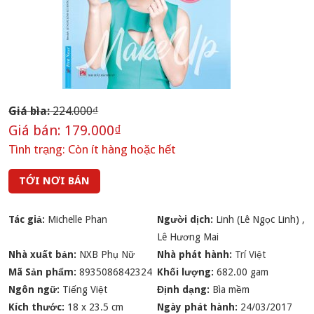
Giá bìa:
224.000₫
Giá bán:
179.000₫
Tình trạng:
Còn ít hàng hoặc hết
TỚI NƠI BÁN
Tác giả:
Michelle Phan
Người dịch:
Linh (Lê Ngọc Linh)
,
Lê Hương Mai
Nhà xuất bản:
NXB Phụ Nữ
Nhà phát hành:
Trí Việt
Mã Sản phẩm:
8935086842324
Khối lượng:
682.00 gam
Ngôn ngữ:
Tiếng Việt
Định dạng:
Bìa mềm
Kích thước:
18 x 23.5 cm
Ngày phát hành:
24/03/2017