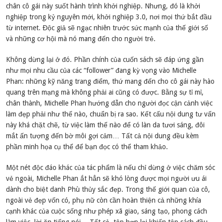
chân cô gái này suốt hành trình khởi nghiệp. Nhưng, đó là khởi
nghiệp trong kỷ nguyên mới, khởi nghiệp 3.0, nơi mọi thứ bắt đầu
từ internet. Độc giả sẽ ngạc nhiên trước sức mạnh của thế giới số
và những cơ hội mà nó mang đến cho người trẻ.
Không dừng lại ở đó. Phần chính của cuốn sách sẽ đáp ứng gần
như mọi nhu cầu của các “follower” đang kỳ vọng vào Michelle
Phan: những kỹ năng trang điểm, thứ mang đến cho cô gái này hào
quang trên mạng mà không phải ai cũng có được. Bằng sự tỉ mỉ,
chân thành, Michelle Phan hướng dẫn cho người đọc cận cảnh việc
làm đẹp phải như thế nào, chuẩn bị ra sao. Kết cấu nội dung tư vấn
này khá chặt chẽ, từ việc làm thế nào để có làn da tươi sáng, đôi
mắt ấn tượng đến bờ môi gợi cảm… Tất cả nội dung đều kèm
phần minh họa cụ thể để bạn đọc có thể tham khảo.
Một nét độc đáo khác của tác phẩm là nếu chỉ dừng ở việc chăm sóc
vẻ ngoài, Michelle Phan ắt hẳn sẽ khó lòng được mọi người ưu ái
dành cho biệt danh Phù thủy sắc đẹp. Trong thế giới quan của cô,
ngoài vẻ đẹp vốn có, phụ nữ còn cần hoàn thiện cả những khía
cạnh khác của cuộc sống như phép xã giao, sáng tạo, phong cách