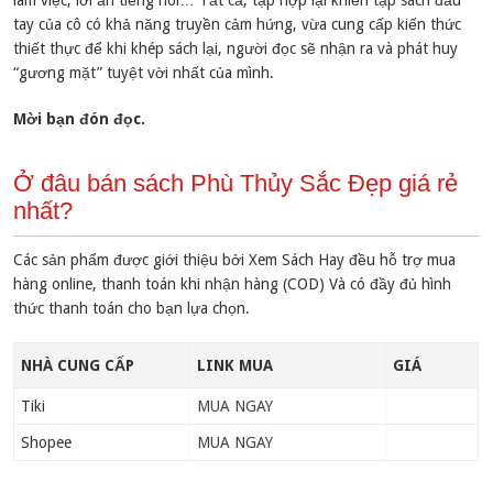
làm việc, lời ăn tiếng nói… Tất cả, tập hợp lại khiến tập sách đầu
tay của cô có khả năng truyền cảm hứng, vừa cung cấp kiến thức
thiết thực để khi khép sách lại, người đọc sẽ nhận ra và phát huy
“gương mặt” tuyệt vời nhất của mình.
Mời bạn đón đọc.
Ở đâu bán sách Phù Thủy Sắc Đẹp giá rẻ
nhất?
Các sản phẩm được giới thiệu bởi Xem Sách Hay đều hỗ trợ mua
hàng online, thanh toán khi nhận hàng (COD) Và có đầy đủ hình
thức thanh toán cho bạn lựa chọn.
NHÀ CUNG CẤP
LINK MUA
GIÁ
Tiki
MUA NGAY
Shopee
MUA NGAY