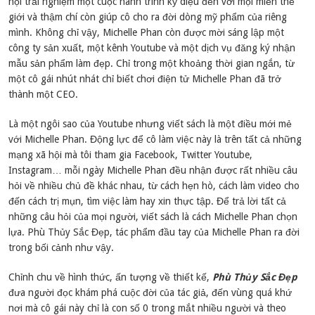
hội trải nghiệm một cuộc hành trình kỳ diệu đến với mọi miền thế
giới và thậm chí còn giúp cô cho ra đời dòng mỹ phẩm của riêng
mình. Không chỉ vậy, Michelle Phan còn được mời sáng lập một
công ty sản xuất, một kênh Youtube và một dịch vụ đăng ký nhận
mẫu sản phẩm làm đẹp. Chỉ trong một khoảng thời gian ngắn, từ
một cô gái nhút nhát chỉ biết chơi điện tử Michelle Phan đã trở
thành một CEO.
Là một ngôi sao của Youtube nhưng viết sách là một điều mới mẻ
với Michelle Phan. Động lực để cô làm việc này là trên tất cả những
mạng xã hội mà tôi tham gia Facebook, Twitter Youtube,
Instagram… mỗi ngày Michelle Phan đều nhận được rất nhiều câu
hỏi về nhiều chủ đề khác nhau, từ cách hẹn hò, cách làm video cho
đến cách trị mụn, tìm việc làm hay xin thực tập. Để trả lời tất cả
những câu hỏi của mọi người, viết sách là cách Michelle Phan chọn
lựa. Phù Thủy Sắc Đẹp, tác phẩm đầu tay của Michelle Phan ra đời
trong bối cảnh như vậy.
Chỉnh chu về hình thức, ấn tượng về thiết kế,
Phù Thủy Sắc Đẹp
đưa người đọc khám phá cuộc đời của tác giả, đến vùng quá khứ
nơi mà cô gái này chỉ là con số 0 trong mắt nhiều người và theo