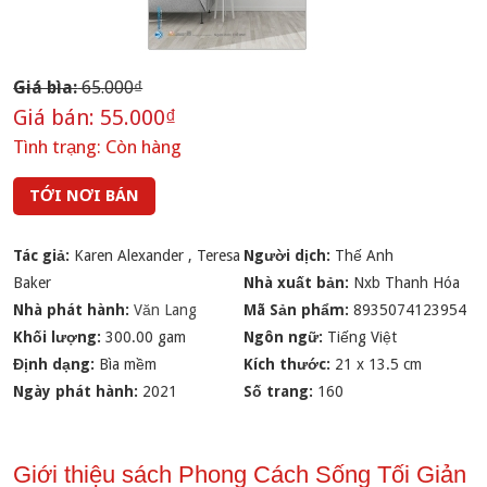
Giá bìa:
65.000₫
Giá bán:
55.000₫
Tình trạng:
Còn hàng
TỚI NƠI BÁN
Tác giả:
Karen Alexander
,
Teresa
Người dịch:
Thế Anh
Baker
Nhà xuất bản:
Nxb Thanh Hóa
Nhà phát hành:
Văn Lang
Mã Sản phẩm:
8935074123954
Khối lượng:
300.00 gam
Ngôn ngữ:
Tiếng Việt
Định dạng:
Bìa mềm
Kích thước:
21 x 13.5 cm
Ngày phát hành:
2021
Số trang:
160
Giới thiệu sách Phong Cách Sống Tối Giản