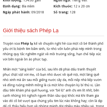
Khối lượng:
154.00 gam
Ngôn ngữ:
Tiếng Việt
Định dạng:
Bìa mềm
Kích thước:
12 x 20 cm
Ngày phát hành:
09/2018
Số trang:
128
Giới thiệu sách Phép Lạ
Truyện vừa
Phép lạ
kể về chuyến nghỉ hè của một cô bé thành phố
yếu ớt bị bệnh tim bẩm sinh, từ nhỏ vốn luôn phải nép mình trong
những quy tắc nghiêm ngặt về môi trường sống, hạn chế tiếp xúc
với bên ngoài ồn ào phức tạp.
Nhân một “sáng kiến” của bố, sau khi đã phải đấu tranh thuyết
phục chật vật với mẹ, cô bạn nhỏ được về quê nội, một làng quê
nhỏ xinh mà ẩn sau mỗi giếng nước cây đa, mỗi nếp nhà liếp vườn
và đồng ruộng mênh mông là cả một kho chuyện kỳ bí thú vị. Lần
đầu tiên khám phá quê hương, với “bè lũ” anh chị em lít nhít, bên
cạnh những trò nghịch ngợm thần sầu quỷ khốc mà khi tham gia
vào đó cô bé vượt qua chứng yếu tim lúc nào không hay; còn là dịp
để cô thấu hiểu hơn về những mảnh đời nhiều màu nhiều vẻ, trong