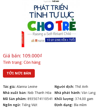
Giá bán:
109.000₫
Tình trạng:
Còn hàng
TỚI NƠI BÁN
Tác giả:
Alanna Levine
Người dịch:
Thế Anh
Nhà xuất bản:
Nxb Thanh Hóa
Nhà phát hành:
Văn Lang
Mã Sản phẩm:
8935074110541
Khối lượng:
374.00 gam
Ngôn ngữ:
Tiếng Việt
Định dạng:
Bìa mềm