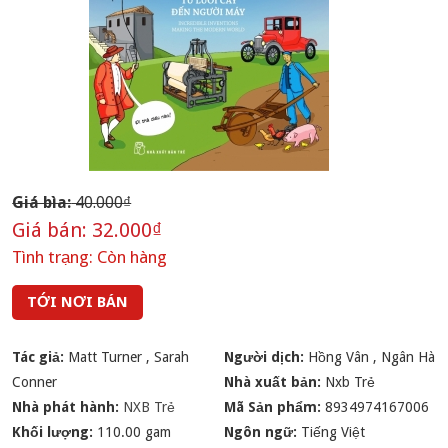
Giá bìa:
40.000₫
Giá bán:
32.000₫
Tình trạng:
Còn hàng
TỚI NƠI BÁN
Tác giả:
Matt Turner
,
Sarah
Người dịch:
Hồng Vân
,
Ngân Hà
Conner
Nhà xuất bản:
Nxb Trẻ
Nhà phát hành:
NXB Trẻ
Mã Sản phẩm:
8934974167006
Khối lượng:
110.00 gam
Ngôn ngữ:
Tiếng Việt